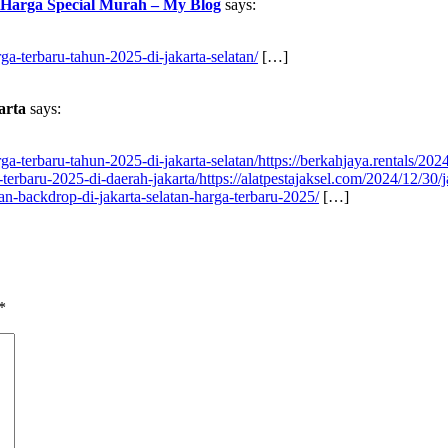
 Harga Special Murah – My Blog
says:
ga-terbaru-tahun-2025-di-jakarta-selatan/
[…]
arta
says:
ga-terbaru-tahun-2025-di-jakarta-selatan/https://berkahjaya.rentals/20
-terbaru-2025-di-daerah-jakarta/https://alatpestajaksel.com/2024/12/30/
n-backdrop-di-jakarta-selatan-harga-terbaru-2025/
[…]
*