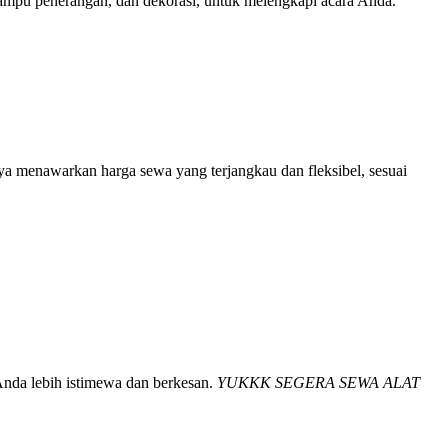
lampu penerangan, dan dekorasi, untuk melengkapi acara Anda.
a menawarkan harga sewa yang terjangkau dan fleksibel, sesuai
Anda lebih istimewa dan berkesan.
YUKKK SEGERA SEWA ALAT