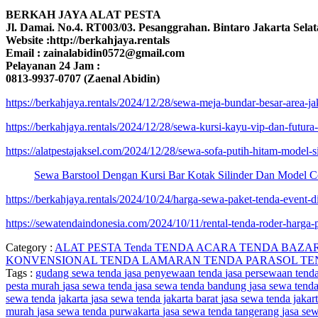
BERKAH JAYA ALAT PESTA
Jl. Damai. No.4. RT003/03. Pesanggrahan. Bintaro Jakarta Selat
Website :http://berkahjaya.rentals
Email : zainalabidin0572@gmail.com
Pelayanan 24 Jam :
0813-9937-0707 (Zaenal Abidin)
https://berkahjaya.rentals/2024/12/28/sewa-meja-bundar-besar-area-ja
https://berkahjaya.rentals/2024/12/28/sewa-kursi-kayu-vip-dan-futura-a
https://alatpestajaksel.com/2024/12/28/sewa-sofa-putih-hitam-model-si
Sewa Barstool Dengan Kursi Bar Kotak Silinder Dan Model C
https://berkahjaya.rentals/2024/10/24/harga-sewa-paket-tenda-event-di-
https://sewatendaindonesia.com/2024/10/11/rental-tenda-roder-harga-p
Category :
ALAT PESTA
Tenda
TENDA ACARA
TENDA BAZA
KONVENSIONAL
TENDA LAMARAN
TENDA PARASOL
TE
Tags :
gudang sewa tenda
jasa penyewaan tenda
jasa persewaan tend
pesta murah
jasa sewa tenda
jasa sewa tenda bandung
jasa sewa tend
sewa tenda jakarta
jasa sewa tenda jakarta barat
jasa sewa tenda jakar
murah
jasa sewa tenda purwakarta
jasa sewa tenda tangerang
jasa se