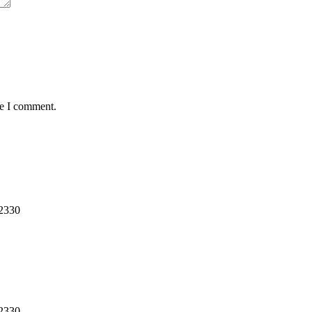
me I comment.
12330
12330