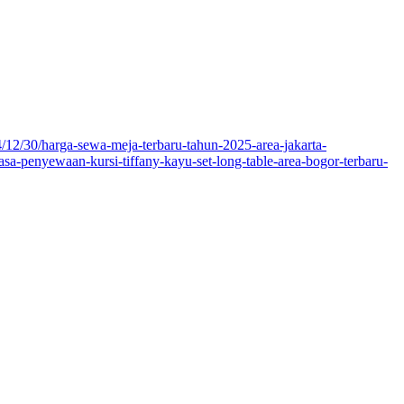
24/12/30/harga-sewa-meja-terbaru-tahun-2025-area-jakarta-
jasa-penyewaan-kursi-tiffany-kayu-set-long-table-area-bogor-terbaru-