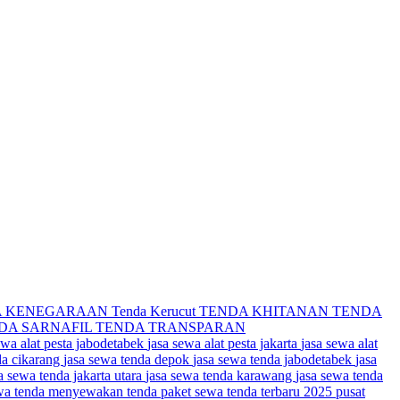
A KENEGARAAN
Tenda Kerucut
TENDA KHITANAN
TENDA
DA SARNAFIL
TENDA TRANSPARAN
ewa alat pesta jabodetabek
jasa sewa alat pesta jakarta
jasa sewa alat
da cikarang
jasa sewa tenda depok
jasa sewa tenda jabodetabek
jasa
a sewa tenda jakarta utara
jasa sewa tenda karawang
jasa sewa tenda
wa tenda
menyewakan tenda
paket sewa tenda terbaru 2025
pusat