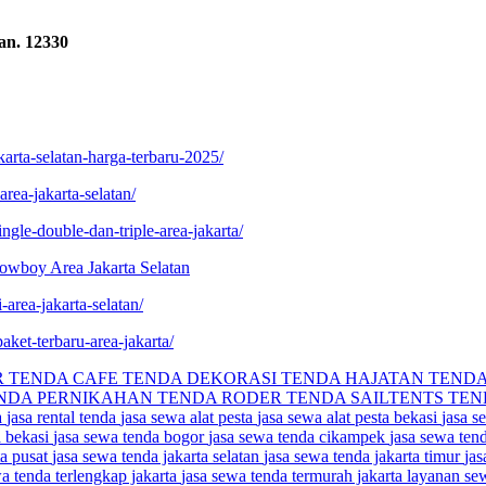
an. 12330
karta-selatan-harga-terbaru-2025/
rea-jakarta-selatan/
ngle-double-dan-triple-area-jakarta/
owboy Area Jakarta Selatan
area-jakarta-selatan/
aket-terbaru-area-jakarta/
R
TENDA CAFE
TENDA DEKORASI
TENDA HAJATAN
TEND
NDA PERNIKAHAN
TENDA RODER
TENDA SAILTENTS
TEN
a
jasa rental tenda
jasa sewa alat pesta
jasa sewa alat pesta bekasi
jasa s
a bekasi
jasa sewa tenda bogor
jasa sewa tenda cikampek
jasa sewa ten
ta pusat
jasa sewa tenda jakarta selatan
jasa sewa tenda jakarta timur
jas
wa tenda terlengkap jakarta
jasa sewa tenda termurah jakarta
layanan se