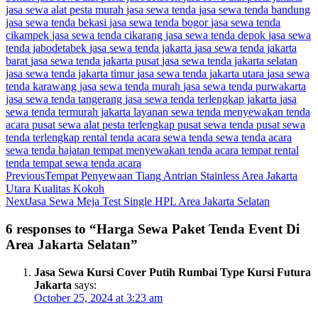
jasa sewa alat pesta murah
jasa sewa tenda
jasa sewa tenda bandung
jasa sewa tenda bekasi
jasa sewa tenda bogor
jasa sewa tenda
cikampek
jasa sewa tenda cikarang
jasa sewa tenda depok
jasa sewa
tenda jabodetabek
jasa sewa tenda jakarta
jasa sewa tenda jakarta
barat
jasa sewa tenda jakarta pusat
jasa sewa tenda jakarta selatan
jasa sewa tenda jakarta timur
jasa sewa tenda jakarta utara
jasa sewa
tenda karawang
jasa sewa tenda murah
jasa sewa tenda purwakarta
jasa sewa tenda tangerang
jasa sewa tenda terlengkap jakarta
jasa
sewa tenda termurah jakarta
layanan sewa tenda
menyewakan tenda
acara
pusat sewa alat pesta terlengkap
pusat sewa tenda
pusat sewa
tenda terlengkap
rental tenda acara
sewa tenda
sewa tenda acara
sewa tenda hajatan
tempat menyewakan tenda acara
tempat rental
tenda
tempat sewa tenda acara
Previous
Tempat Penyewaan Tiang Antrian Stainless Area Jakarta
Utara Kualitas Kokoh
Next
Jasa Sewa Meja Test Single HPL Area Jakarta Selatan
6 responses to “Harga Sewa Paket Tenda Event Di
Area Jakarta Selatan”
Jasa Sewa Kursi Cover Putih Rumbai Type Kursi Futura
Jakarta
says:
October 25, 2024 at 3:23 am