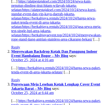
[…]
https://alatpestajaksel.com/2024/10/24/sewa-kain-
penutup-dinding-tirai-hitam-wilayah-jakarta-
selatan/https://alatpestajaksel.com/2024/10/24/sewa-kursi-
standar-event-dan-vip-kayu-daerah-jakarta-
selatan/https://berkahjaya.rentals/2024/10/24/harga-sewa-
paket-tenda-event-di-area-jakarta-
selatan/https://berkahjaya.rentals/2024/10/24/jasa-sewa-meja-
test-single-hpl-area-jakarta-
selatan/https://berkahjayaevent.top/2024/10/24/menyewakan-
rope-stand-tiang-antrian-stainless-area-cikarang-bekasi/
[…]
Reply
Menyewakan Backdrop Kotak Dan Panggung Indoor
Event Hambalang Bogor – My Blog
says:
October 25, 2024 at 4:16 am
[…]
https://berkahjaya.rentals/2024/10/24/harga-sewa-paket-
tenda-event-di-area-jakarta-selatan/
[…]
Reply
Penyewaan Meja Lesehan Kotak Lengkap Cover Event
Jakarta Barat – My Blog
says:
October 25, 2024 at 6:44 am
[…]
https://berkahjaya.rentals/2024/10/24/harga-sewa-paket-
tenda-event-di-area-jakarta-selatan/
[…]