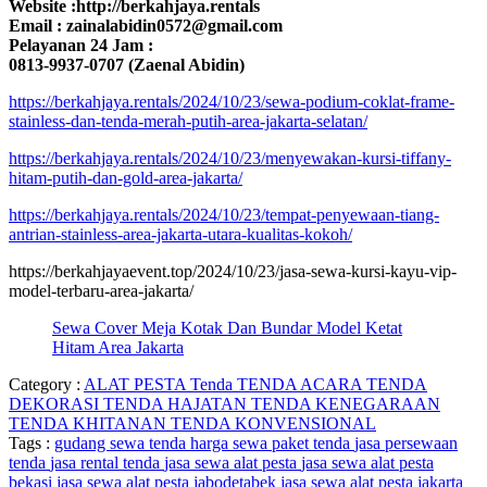
Website :http://berkahjaya.rentals
Email : zainalabidin0572@gmail.com
Pelayanan 24 Jam :
0813-9937-0707 (Zaenal Abidin)
https://berkahjaya.rentals/2024/10/23/sewa-podium-coklat-frame-
stainless-dan-tenda-merah-putih-area-jakarta-selatan/
https://berkahjaya.rentals/2024/10/23/menyewakan-kursi-tiffany-
hitam-putih-dan-gold-area-jakarta/
https://berkahjaya.rentals/2024/10/23/tempat-penyewaan-tiang-
antrian-stainless-area-jakarta-utara-kualitas-kokoh/
https://berkahjayaevent.top/2024/10/23/jasa-sewa-kursi-kayu-vip-
model-terbaru-area-jakarta/
Sewa Cover Meja Kotak Dan Bundar Model Ketat
Hitam Area Jakarta
Category :
ALAT PESTA
Tenda
TENDA ACARA
TENDA
DEKORASI
TENDA HAJATAN
TENDA KENEGARAAN
TENDA KHITANAN
TENDA KONVENSIONAL
Tags :
gudang sewa tenda
harga sewa paket tenda
jasa persewaan
tenda
jasa rental tenda
jasa sewa alat pesta
jasa sewa alat pesta
bekasi
jasa sewa alat pesta jabodetabek
jasa sewa alat pesta jakarta