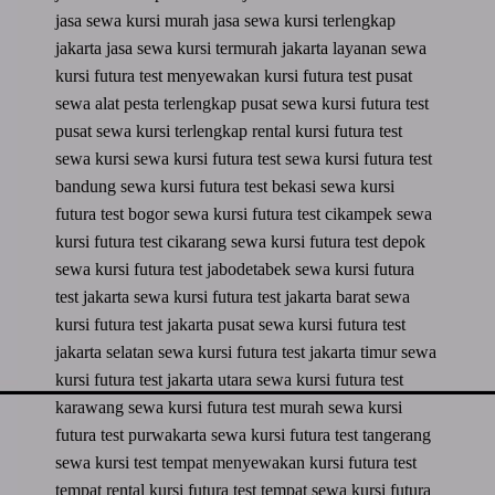
jasa sewa kursi murah
jasa sewa kursi terlengkap
jakarta
jasa sewa kursi termurah jakarta
layanan sewa
kursi futura test
menyewakan kursi futura test
pusat
sewa alat pesta terlengkap
pusat sewa kursi futura test
pusat sewa kursi terlengkap
rental kursi futura test
sewa kursi
sewa kursi futura test
sewa kursi futura test
bandung
sewa kursi futura test bekasi
sewa kursi
futura test bogor
sewa kursi futura test cikampek
sewa
kursi futura test cikarang
sewa kursi futura test depok
sewa kursi futura test jabodetabek
sewa kursi futura
test jakarta
sewa kursi futura test jakarta barat
sewa
kursi futura test jakarta pusat
sewa kursi futura test
jakarta selatan
sewa kursi futura test jakarta timur
sewa
kursi futura test jakarta utara
sewa kursi futura test
karawang
sewa kursi futura test murah
sewa kursi
futura test purwakarta
sewa kursi futura test tangerang
sewa kursi test
tempat menyewakan kursi futura test
tempat rental kursi futura test
tempat sewa kursi futura