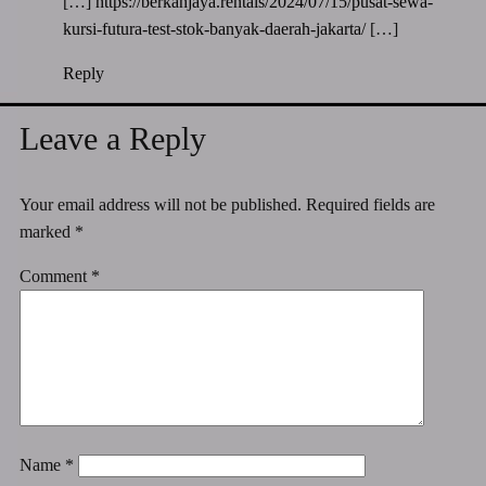
[…]
https://berkahjaya.rentals/2024/07/15/pusat-sewa-
kursi-futura-test-stok-banyak-daerah-jakarta/
[…]
Reply
Leave a Reply
Your email address will not be published.
Required fields are
marked
*
Comment
*
Name
*