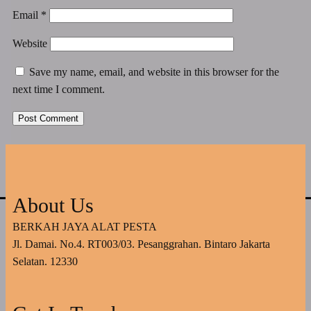
Email
*
Website
Save my name, email, and website in this browser for the
next time I comment.
About Us
BERKAH JAYA ALAT PESTA
Jl. Damai. No.4. RT003/03. Pesanggrahan. Bintaro Jakarta
Selatan. 12330