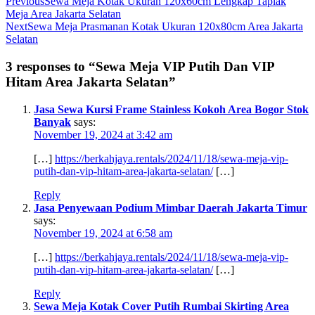
Previous
Sewa Meja Kotak Ukuran 120x60cm Lengkap Taplak
Meja Area Jakarta Selatan
Next
Sewa Meja Prasmanan Kotak Ukuran 120x80cm Area Jakarta
Selatan
3 responses to “Sewa Meja VIP Putih Dan VIP
Hitam Area Jakarta Selatan”
Jasa Sewa Kursi Frame Stainless Kokoh Area Bogor Stok
Banyak
says:
November 19, 2024 at 3:42 am
[…]
https://berkahjaya.rentals/2024/11/18/sewa-meja-vip-
putih-dan-vip-hitam-area-jakarta-selatan/
[…]
Reply
Jasa Penyewaan Podium Mimbar Daerah Jakarta Timur
says:
November 19, 2024 at 6:58 am
[…]
https://berkahjaya.rentals/2024/11/18/sewa-meja-vip-
putih-dan-vip-hitam-area-jakarta-selatan/
[…]
Reply
Sewa Meja Kotak Cover Putih Rumbai Skirting Area