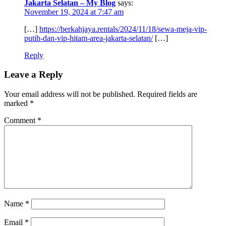
Jakarta Selatan – My Blog
says:
November 19, 2024 at 7:47 am
[…]
https://berkahjaya.rentals/2024/11/18/sewa-meja-vip-
putih-dan-vip-hitam-area-jakarta-selatan/
[…]
Reply
Leave a Reply
Your email address will not be published.
Required fields are
marked
*
Comment
*
Name
*
Email
*