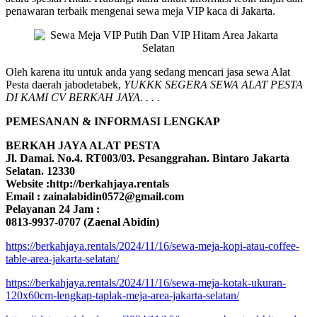
penawaran terbaik mengenai sewa meja VIP kaca di Jakarta.
Oleh karena itu untuk anda yang sedang mencari jasa sewa Alat
Pesta daerah jabodetabek,
YUKKK SEGERA SEWA ALAT PESTA
DI KAMI CV BERKAH JAYA. . . .
PEMESANAN & INFORMASI LENGKAP
BERKAH JAYA ALAT PESTA
Jl. Damai. No.4. RT003/03. Pesanggrahan. Bintaro Jakarta
Selatan. 12330
Website :http://berkahjaya.rentals
Email : zainalabidin0572@gmail.com
Pelayanan 24 Jam :
0813-9937-0707 (Zaenal Abidin)
https://berkahjaya.rentals/2024/11/16/sewa-meja-kopi-atau-coffee-
table-area-jakarta-selatan/
https://berkahjaya.rentals/2024/11/16/sewa-meja-kotak-ukuran-
120x60cm-lengkap-taplak-meja-area-jakarta-selatan/