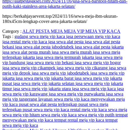
https://alatpestajaksel.com/2024/11/16/jasa-sewa-barstool-hitam-dan-
putih-kaki-stainless-area-jakarta-selatan/
https://berkahjayaevent.top/2024/11/16/sewa-meja-ibm-ukuran-
180x45cm-lengkap-cover-area-jakarta-selatan/
Category :
ALAT PESTA
MEJA
MEJA VIP
MEJA VIP KACA
Tags :
gudang sewa meja vip kaca
jasa persewaan meja vip kaca
jasa rental meja vip kaca
jasa sewa alat pesta
jasa sewa alat pesta
bekasi
jasa sewa alat pesta jabodetabek
jasa sewa alat pesta jakarta
jasa sewa alat pesta murah
jasa sewa meja murah
jasa sewa meja
terlengkap jakarta
jasa sewa meja termurah jakarta
jasa sewa meja
vip bandung
jasa sewa meja vip bekasi
jasa sewa meja vip bogor
jasa sewa meja vip cikampek
jasa sewa meja vip cikarang
jasa sewa
meja vip depok
jasa sewa meja vip jabodetabek
jasa sewa meja vip
jakarta
jasa sewa meja vip jakarta barat
jasa sewa meja vip jakarta
pusat
jasa sewa meja vip jakarta selatan
jasa sewa meja vip jakarta
timur
jasa sewa meja vip jakarta utara
jasa sewa meja vip kaca
jasa
sewa meja vip karawang
jasa sewa meja vip purwakarta
jasa sewa
meja vip tangerang
layanan sewa meja vip kaca
menyewakan meja
vip kaca
pusat sewa alat pesta terlengkap
pusat sewa meja
terlengkap
pusat sewa meja vip kaca
rental meja vip kaca
sewa meja
sewa meja vip hitam
sewa meja vip kaca
sewa meja vip putih
tempat
menyewakan meja vip kaca
tempat rental meja vip kaca
tempat
sewa meja vip kaca