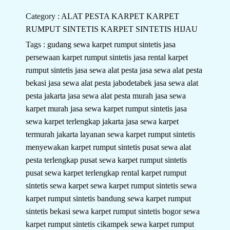
Category :
ALAT PESTA
KARPET
KARPET
RUMPUT SINTETIS
KARPET SINTETIS HIJAU
Tags :
gudang sewa karpet rumput sintetis
jasa
persewaan karpet rumput sintetis
jasa rental karpet
rumput sintetis
jasa sewa alat pesta
jasa sewa alat pesta
bekasi
jasa sewa alat pesta jabodetabek
jasa sewa alat
pesta jakarta
jasa sewa alat pesta murah
jasa sewa
karpet murah
jasa sewa karpet rumput sintetis
jasa
sewa karpet terlengkap jakarta
jasa sewa karpet
termurah jakarta
layanan sewa karpet rumput sintetis
menyewakan karpet rumput sintetis
pusat sewa alat
pesta terlengkap
pusat sewa karpet rumput sintetis
pusat sewa karpet terlengkap
rental karpet rumput
sintetis
sewa karpet
sewa karpet rumput sintetis
sewa
karpet rumput sintetis bandung
sewa karpet rumput
sintetis bekasi
sewa karpet rumput sintetis bogor
sewa
karpet rumput sintetis cikampek
sewa karpet rumput