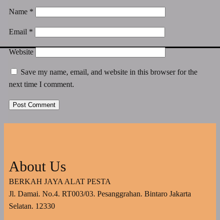
Name
*
Email
*
Website
Save my name, email, and website in this browser for the
next time I comment.
About Us
BERKAH JAYA ALAT PESTA
Jl. Damai. No.4. RT003/03. Pesanggrahan. Bintaro Jakarta
Selatan. 12330