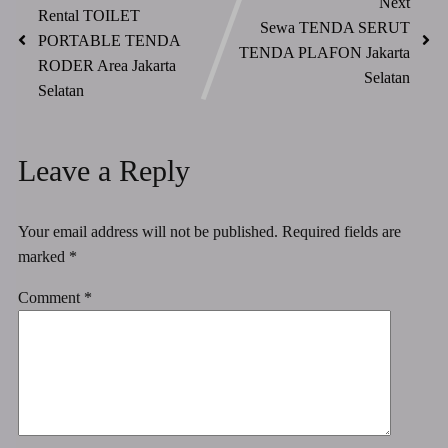
Next
Rental TOILET
Sewa TENDA SERUT
PORTABLE TENDA
TENDA PLAFON Jakarta
RODER Area Jakarta
Selatan
Selatan
Leave a Reply
Your email address will not be published.
Required fields are
marked
*
Comment
*