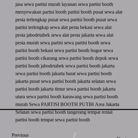
jasa sewa partisi murah
layanan sewa partisi booth
menyewakan partisi booth
partisi booth
pusat sewa alat
pesta terlengkap
pusat sewa partisi booth
pusat sewa
partisi terlengkap
sewa alat pesta bekasi
sewa alat
pesta jabodetabek
sewa alat pesta jakarta
sewa alat
pesta murah
sewa partisi
sewa partisi booth
sewa
partisi booth bekasi
sewa partisi booth bogor
sewa
partisi booth cikarang
sewa partisi booth depok
sewa
partisi booth jabodetabek
sewa partisi booth jakarta
sewa partisi booth jakarta barat
sewa partisi booth
jakarta pusat
sewa partisi booth jakarta selatan
sewa
partisi booth jakarta timur
sewa partisi booth jakarta
utara
sewa partisi booth karawang
sewa partisi booth
murah
Sewa PARTISI BOOTH PUTIH Area Jakarta
Selatan
sewa partisi booth tangerang
tempat rental
partisi booth
tempat sewa partisi booth
Previous