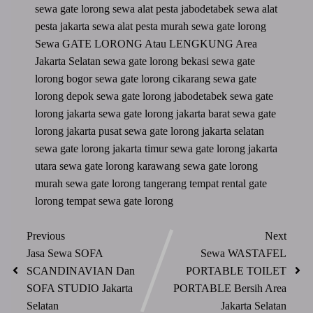
sewa gate lorong
sewa alat pesta jabodetabek
sewa alat
pesta jakarta
sewa alat pesta murah
sewa gate lorong
Sewa GATE LORONG Atau LENGKUNG Area
Jakarta Selatan
sewa gate lorong bekasi
sewa gate
lorong bogor
sewa gate lorong cikarang
sewa gate
lorong depok
sewa gate lorong jabodetabek
sewa gate
lorong jakarta
sewa gate lorong jakarta barat
sewa gate
lorong jakarta pusat
sewa gate lorong jakarta selatan
sewa gate lorong jakarta timur
sewa gate lorong jakarta
utara
sewa gate lorong karawang
sewa gate lorong
murah
sewa gate lorong tangerang
tempat rental gate
lorong
tempat sewa gate lorong
Previous
Next
Jasa Sewa SOFA
Sewa WASTAFEL
SCANDINAVIAN Dan
PORTABLE TOILET
SOFA STUDIO Jakarta
PORTABLE Bersih Area
Selatan
Jakarta Selatan