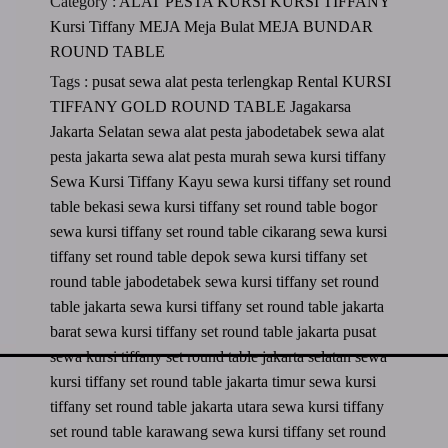
Category :
ALAT PESTA
KURSI
KURSI TIFFANY
Kursi Tiffany
MEJA
Meja Bulat
MEJA BUNDAR
ROUND TABLE
Tags :
pusat sewa alat pesta terlengkap
Rental KURSI
TIFFANY GOLD ROUND TABLE Jagakarsa
Jakarta Selatan
sewa alat pesta jabodetabek
sewa alat
pesta jakarta
sewa alat pesta murah
sewa kursi tiffany
Sewa Kursi Tiffany Kayu
sewa kursi tiffany set round
table bekasi
sewa kursi tiffany set round table bogor
sewa kursi tiffany set round table cikarang
sewa kursi
tiffany set round table depok
sewa kursi tiffany set
round table jabodetabek
sewa kursi tiffany set round
table jakarta
sewa kursi tiffany set round table jakarta
barat
sewa kursi tiffany set round table jakarta pusat
sewa kursi tiffany set round table jakarta selatan
sewa
kursi tiffany set round table jakarta timur
sewa kursi
tiffany set round table jakarta utara
sewa kursi tiffany
set round table karawang
sewa kursi tiffany set round