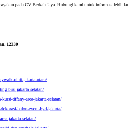
rcayakan pada CV Berkah Jaya. Hubungi kami untuk informasi lebih la
an. 12330
ywalk-pluit-jakarta-utara/
ing-biru-jakarta-selatan/
kursi-tiffany-area-jakarta-selatan/
-dekorasi-balon-event-byd-jakarta/
rea-jakarta-selatan/