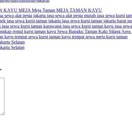
masjid-dan-mushola-jakarta/
AN KAYU
MEJA
Meja Taman
MEJA TAMAN KAYU
sa sewa alat pesta jakarta
jasa sewa alat pesta murah
jasa sewa kursi ta
abek
jasa sewa kursi taman jakarta
jasa sewa kursi taman jakarta barat
ja
a
jasa sewa kursi taman karawang
jasa sewa kursi taman kayu
jasa sew
lengkap
rental kursi taman kayu
Sewa Bangku Taman Kaki Silang Area J
man kayu
tempat sewa kursi taman kayu
tempat sewa meja kursi taman
arta Selatan
arta Selatan
*