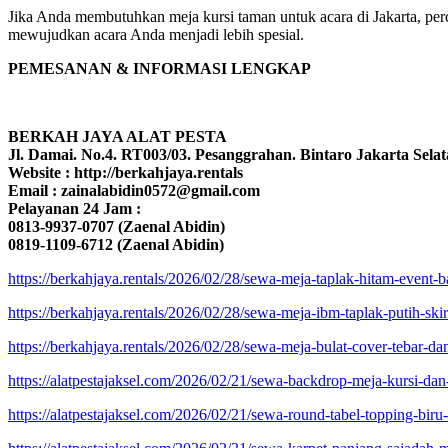
Jika Anda membutuhkan meja kursi taman untuk acara di Jakarta, pe
mewujudkan acara Anda menjadi lebih spesial.
PEMESANAN & INFORMASI LENGKAP
BERKAH JAYA ALAT PESTA
Jl. Damai. No.4. RT003/03. Pesanggrahan. Bintaro Jakarta Selat
Website : http://berkahjaya.rentals
Email : zainalabidin0572@gmail.com
Pelayanan 24 Jam :
0813-9937-0707 (Zaenal Abidin)
0819-1109-6712 (Zaenal Abidin)
https://berkahjaya.rentals/2026/02/28/sewa-meja-taplak-hitam-event-ba
https://berkahjaya.rentals/2026/02/28/sewa-meja-ibm-taplak-putih-skirt
https://berkahjaya.rentals/2026/02/28/sewa-meja-bulat-cover-tebar-dan-
https://alatpestajaksel.com/2026/02/21/sewa-backdrop-meja-kursi-dan
https://alatpestajaksel.com/2026/02/21/sewa-round-tabel-topping-biru-a