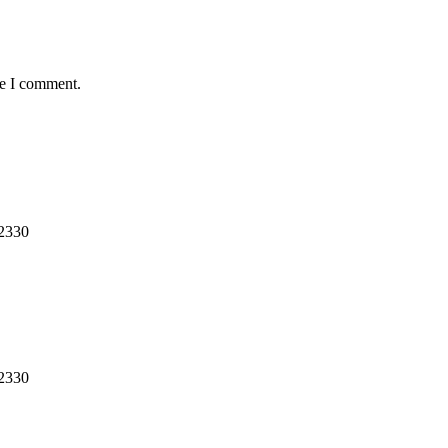
me I comment.
12330
12330