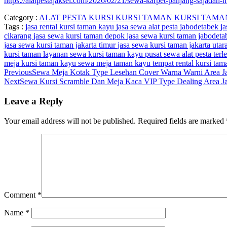
https://alatpestajaksel.com/2026/02/21/sewa-karpet-panjang-sajadah-
Category :
ALAT PESTA
KURSI
KURSI TAMAN
KURSI TAM
Tags :
jasa rental kursi taman kayu
jasa sewa alat pesta jabodetabek
ja
cikarang
jasa sewa kursi taman depok
jasa sewa kursi taman jabodet
jasa sewa kursi taman jakarta timur
jasa sewa kursi taman jakarta utar
kursi taman
layanan sewa kursi taman kayu
pusat sewa alat pesta ter
meja kursi taman kayu
sewa meja taman kayu
tempat rental kursi ta
Previous
Sewa Meja Kotak Type Lesehan Cover Warna Warni Area Jak
Next
Sewa Kursi Scramble Dan Meja Kaca VIP Type Dealing Area Jak
Leave a Reply
Your email address will not be published.
Required fields are marked
Comment
*
Name
*