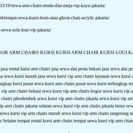
03/19/sewa-arm-chairs-tenda-dan-meja-vip-kayu-jakarta/
04/tempat-sewa-kursi-louis-atau-ghost-chair-acrylic-jakarta/
-sewa-sofa-loui-vip-jakarta/
AIR
ARM CHAIRS
KURSI
KURSI ARM CHAIR
KURSI LOUI 
s
jasa rental kursi arm chairs
jasa sewa alat pesta bekasi
jasa sewa alat p
sa sewa kursi murah
jasa sewa kursi vip arm chairs
layanan sewa kursi 
lengkap kursi
pusat sewa kursi arm chairs
pusat sewa kursi terlengkap
re
 vip arm chairs bekasi
sewa kursi vip arm chairs bogor
sewa kursi vip 
 chairs jabodetabek
sewa kursi vip arm chairs jakarta
sewa kursi vip ar
ip arm chairs jakarta selatan
sewa kursi vip arm chairs jakarta timur
sew
sewa kursi vip arm chairs murah
sewa kursi vip arm chairs tangerang
s
a Selatan
tempat rental kursi arm chairs
tempat sewa kursi vip arm chair