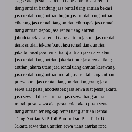
Tags :
alat pesta
jasa rental tiang antrian
jasa rental
tiang antrian bandung
jasa rental tiang antrian bekasi
jasa rental tiang antrian bogor
jasa rental tiang antrian
cikarang
jasa rental tiang antrian cikmapek
jasa rental
tiang antrian depok
jasa rental tiang antrian
jabodetabek
jasa rental tiang antrian jakarta
jasa rental
tiang antrian jakarta barat
jasa rental tiang antrian
jakarta pusat
jasa rental tiang antrian jakarta selatan
jasa rental tiang antrian jakarta timur
jasa rental tiang
antrian jakarta utara
jasa rental tiang antrian karawang
jasa rental tiang antrian murah
jasa rental tiang antrian
purwakarta
jasa rental tiang antrian tangerang
jasa
sewa alat pesta jabodetabek
jasa sewa alat pesta jakarta
jasa sewa alat pesta murah
jasa sewa tiang antrian
murah
pusat sewa alat pesta terlengkap
pusat sewa
tiang antrian terlengkap
rental tiang antrian
Rental
Tiang Antrian VIP Tali Bludru Dan Pita Tarik Di
Jakarta
sewa tiang antrian
sewa tiang antrian rope