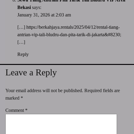
Bekasi
says:
January 31, 2026 at 2:03 am
[…]
https://berkahjaya.rentals/2025/04/12/rental-tiang-
antrian-vip-tali-bludru-dan-pita-tarik-di-jakarta&#8230
;
[…]
Reply
Leave a Reply
Your email address will not be published.
Required fields are
marked
*
Comment
*