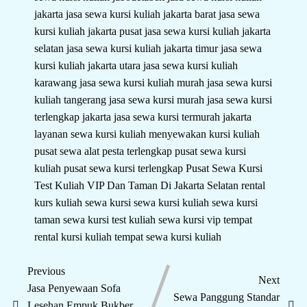
jakarta
jasa sewa kursi kuliah jakarta barat
jasa sewa
kursi kuliah jakarta pusat
jasa sewa kursi kuliah jakarta
selatan
jasa sewa kursi kuliah jakarta timur
jasa sewa
kursi kuliah jakarta utara
jasa sewa kursi kuliah
karawang
jasa sewa kursi kuliah murah
jasa sewa kursi
kuliah tangerang
jasa sewa kursi murah
jasa sewa kursi
terlengkap jakarta
jasa sewa kursi termurah jakarta
layanan sewa kursi kuliah
menyewakan kursi kuliah
pusat sewa alat pesta terlengkap
pusat sewa kursi
kuliah
pusat sewa kursi terlengkap
Pusat Sewa Kursi
Test Kuliah VIP Dan Taman Di Jakarta Selatan
rental
kurs kuliah
sewa kursi
sewa kursi kuliah
sewa kursi
taman
sewa kursi test kuliah
sewa kursi vip
tempat
rental kursi kuliah
tempat sewa kursi kuliah
Previous
Next
Jasa Penyewaan Sofa
Sewa Panggung Standar
Lesehan Empuk Bukber