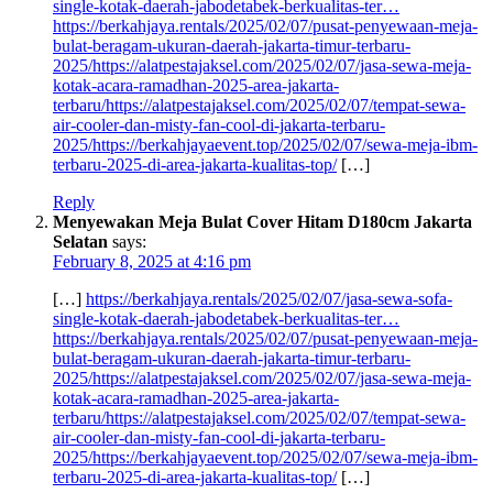
single-kotak-daerah-jabodetabek-berkualitas-ter…
https://berkahjaya.rentals/2025/02/07/pusat-penyewaan-meja-
bulat-beragam-ukuran-daerah-jakarta-timur-terbaru-
2025/https://alatpestajaksel.com/2025/02/07/jasa-sewa-meja-
kotak-acara-ramadhan-2025-area-jakarta-
terbaru/https://alatpestajaksel.com/2025/02/07/tempat-sewa-
air-cooler-dan-misty-fan-cool-di-jakarta-terbaru-
2025/https://berkahjayaevent.top/2025/02/07/sewa-meja-ibm-
terbaru-2025-di-area-jakarta-kualitas-top/
[…]
Reply
Menyewakan Meja Bulat Cover Hitam D180cm Jakarta
Selatan
says:
February 8, 2025 at 4:16 pm
[…]
https://berkahjaya.rentals/2025/02/07/jasa-sewa-sofa-
single-kotak-daerah-jabodetabek-berkualitas-ter…
https://berkahjaya.rentals/2025/02/07/pusat-penyewaan-meja-
bulat-beragam-ukuran-daerah-jakarta-timur-terbaru-
2025/https://alatpestajaksel.com/2025/02/07/jasa-sewa-meja-
kotak-acara-ramadhan-2025-area-jakarta-
terbaru/https://alatpestajaksel.com/2025/02/07/tempat-sewa-
air-cooler-dan-misty-fan-cool-di-jakarta-terbaru-
2025/https://berkahjayaevent.top/2025/02/07/sewa-meja-ibm-
terbaru-2025-di-area-jakarta-kualitas-top/
[…]