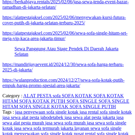
https://berkahjaya.rentals/2025/02/06/jasa-sewa-tenda-event-bazar-
ramadhan-di-jakarta-selatan/
https://alatpestajaksel.com/2025/02/06/menyewakan-kursi-futura-
cover-putih-di-jakarta-selatan-terbaru-2025/
https://alatpestajaksel.com/2025/02/06/sewa-sofa-single-hitam-set-
meja-vip-kaca-area-jakarta-timur/
Sewa Panggung Atau Stage Pendek Di Daerah Jakarta
Selatan
https://mandirijayaevent.id/2024/12/30/sewa-sofa-harga-terbaru-
2025-di-jakarta/
https://wulanproduction.com/2024/12/27/sewa-sofa-kotak-putih-
empuk-harga-promo-spesial-area-jakarta/
Category :
ALAT PESTA
sofa
SOFA KOTAK
SOFA KOTAK
HITAM
SOFA KOTAK PUTIH
SOFA SINGLE
SOFA SINGLE
HITAM
SOFA SINGLE KOTAK
SOFA SINGLE PUTIH
Tags :
jasa penyewaan sofa single kotak
jasa rental sofa single kotak
jasa sewa alat pesta jabodetabek
jasa sewa alat pesta jakarta
jasa
sewa alat pesta murah
jasa sewa sofa murah
jasa sewa sofa single
kotak
jasa sewa sofa termurah jakarta
layanan sewa sofa single
kotak
menyewakan sofa single kotak
pusat rental sofa single kotak