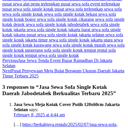
pusat sewa alat pesta terlengkap
pusat sewa sofa event terlengkap
pusat sewa sofa single kotak
pusat sewa sofa terlengkap
sewa sofa
sewa sofa single kotak
sewa sofa single kotak bekasi
sewa sofa
single kotak bogor
sewa sofa single kotak cikarang
sewa sofa single
kotak depok
sewa sofa single kotak jabodetabek
sewa sofa single
kotak jakarta
sewa sofa single kotak jakarta barat
sewa sofa single
kotak jakarta pusat
sewa sofa single kotak jakarta selatan
sewa sofa
single kotak jakarta timur
sewa sofa single kotak jakarta utara
sewa
sofa single kotak karawang
sewa sofa single kotak murah
sewa sofa
single kotak tangerang
sofa
sofa single kotak
tempat rental sofa
single kotak
tempat sewa sofa single kotak
Previous
Jasa Sewa Tenda Event Bazar Ramadhan Di Jakarta
Selatan
Next
Pusat Penyewaan Meja Bulat Beragam Ukuran Daerah Jakarta
Timur Terbaru 2025
3 responses to “Jasa Sewa Sofa Single Kotak
Daerah Jabodetabek Berkualitas Terbaru 2025”
Jasa Sewa Meja Kotak Cover Putih 120x60cm Jakarta
Selatan
says:
February 8, 2025 at 4:44 am
[…]
https://berkahjaya.rentals/2025/02/07/jasa-sewa-sofa-