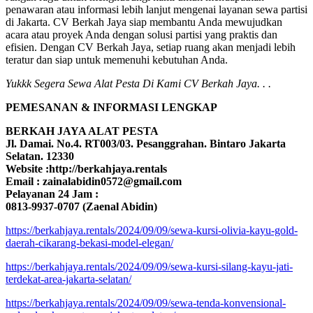
penawaran atau informasi lebih lanjut mengenai layanan sewa partisi
di Jakarta. CV Berkah Jaya siap membantu Anda mewujudkan
acara atau proyek Anda dengan solusi partisi yang praktis dan
efisien. Dengan CV Berkah Jaya, setiap ruang akan menjadi lebih
teratur dan siap untuk memenuhi kebutuhan Anda.
Yukkk Segera Sewa Alat Pesta Di Kami CV Berkah Jaya. . .
PEMESANAN & INFORMASI LENGKAP
BERKAH JAYA ALAT PESTA
Jl. Damai. No.4. RT003/03. Pesanggrahan. Bintaro Jakarta
Selatan. 12330
Website :http://berkahjaya.rentals
Email : zainalabidin0572@gmail.com
Pelayanan 24 Jam :
0813-9937-0707 (Zaenal Abidin)
https://berkahjaya.rentals/2024/09/09/sewa-kursi-olivia-kayu-gold-
daerah-cikarang-bekasi-model-elegan/
https://berkahjaya.rentals/2024/09/09/sewa-kursi-silang-kayu-jati-
terdekat-area-jakarta-selatan/
https://berkahjaya.rentals/2024/09/09/sewa-tenda-konvensional-