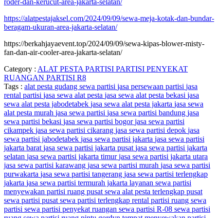
roder-dan-kerucut-area-jakarta-selatan/
https://alatpestajaksel.com/2024/09/09/sewa-meja-kotak-dan-bundar-
beragam-ukuran-area-jakarta-selatan/
https://berkahjayaevent.top/2024/09/09/sewa-kipas-blower-misty-
fan-dan-air-cooler-area-jakarta-selatan/
Category :
ALAT PESTA
PARTISI
PARTISI PENYEKAT
RUANGAN
PARTISI R8
Tags :
alat pesta
gudang sewa partisi
jasa persewaan partisi
jasa
rental partisi
jasa sewa alat pesta
jasa sewa alat pesta bekasi
jasa
sewa alat pesta jabodetabek
jasa sewa alat pesta jakarta
jasa sewa
alat pesta murah
jasa sewa partisi
jasa sewa partisi bandung
jasa
sewa partisi bekasi
jasa sewa partisi bogor
jasa sewa partisi
cikampek
jasa sewa partisi cikarang
jasa sewa partisi depok
jasa
sewa partisi jabodetabek
jasa sewa partisi jakarta
jasa sewa partisi
jakarta barat
jasa sewa partisi jakarta pusat
jasa sewa partisi jakarta
selatan
jasa sewa partisi jakarta timur
jasa sewa partisi jakarta utara
jasa sewa partisi karawang
jasa sewa partisi murah
jasa sewa partisi
purwakarta
jasa sewa partisi tangerang
jasa sewa partisi terlengkap
jakarta
jasa sewa partisi termurah jakarta
layanan sewa partisi
menyewakan partisi ruang
pusat sewa alat pesta terlengkap
pusat
sewa partisi
pusat sewa partisi terlengkap
rental partisi ruang
sewa
partisi
sewa partisi penyekat ruangan
sewa partisi R-08
sewa partisi
ruang
sewa partisi ruang pintu gordyn
tempat menyewakan partisi