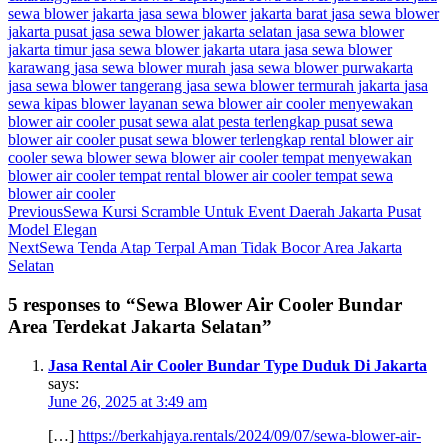
sewa blower jakarta
jasa sewa blower jakarta barat
jasa sewa blower
jakarta pusat
jasa sewa blower jakarta selatan
jasa sewa blower
jakarta timur
jasa sewa blower jakarta utara
jasa sewa blower
karawang
jasa sewa blower murah
jasa sewa blower purwakarta
jasa sewa blower tangerang
jasa sewa blower termurah jakarta
jasa
sewa kipas blower
layanan sewa blower air cooler
menyewakan
blower air cooler
pusat sewa alat pesta terlengkap
pusat sewa
blower air cooler
pusat sewa blower terlengkap
rental blower air
cooler
sewa blower
sewa blower air cooler
tempat menyewakan
blower air cooler
tempat rental blower air cooler
tempat sewa
blower air cooler
Previous
Sewa Kursi Scramble Untuk Event Daerah Jakarta Pusat
Model Elegan
Next
Sewa Tenda Atap Terpal Aman Tidak Bocor Area Jakarta
Selatan
5 responses to “Sewa Blower Air Cooler Bundar
Area Terdekat Jakarta Selatan”
Jasa Rental Air Cooler Bundar Type Duduk Di Jakarta
says:
June 26, 2025 at 3:49 am
[…]
https://berkahjaya.rentals/2024/09/07/sewa-blower-air-