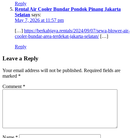
Reply
Rental Air Cooler Bundar Pondok Pinang Jakarta
Selatan
says:
May 7, 2026 at 11:57 pm
[…]
https://berkahjaya.rentals/2024/09/07/sewa-blower-air-
cooler-bundar-area-terdekat-jakarta-selatan/
[…]
Reply
Leave a Reply
Your email address will not be published.
Required fields are
marked
*
Comment
*
Name
*