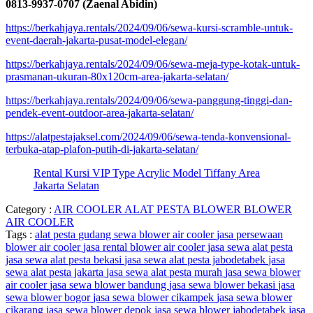
0813-9937-0707 (Zaenal Abidin)
https://berkahjaya.rentals/2024/09/06/sewa-kursi-scramble-untuk-
event-daerah-jakarta-pusat-model-elegan/
https://berkahjaya.rentals/2024/09/06/sewa-meja-type-kotak-untuk-
prasmanan-ukuran-80x120cm-area-jakarta-selatan/
https://berkahjaya.rentals/2024/09/06/sewa-panggung-tinggi-dan-
pendek-event-outdoor-area-jakarta-selatan/
https://alatpestajaksel.com/2024/09/06/sewa-tenda-konvensional-
terbuka-atap-plafon-putih-di-jakarta-selatan/
Rental Kursi VIP Type Acrylic Model Tiffany Area
Jakarta Selatan
Category :
AIR COOLER
ALAT PESTA
BLOWER
BLOWER
AIR COOLER
Tags :
alat pesta
gudang sewa blower air cooler
jasa persewaan
blower air cooler
jasa rental blower air cooler
jasa sewa alat pesta
jasa sewa alat pesta bekasi
jasa sewa alat pesta jabodetabek
jasa
sewa alat pesta jakarta
jasa sewa alat pesta murah
jasa sewa blower
air cooler
jasa sewa blower bandung
jasa sewa blower bekasi
jasa
sewa blower bogor
jasa sewa blower cikampek
jasa sewa blower
cikarang
jasa sewa blower depok
jasa sewa blower jabodetabek
jasa