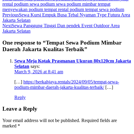
rental podium
sewa podium
sewa podium mimbar
tempat
menyewakan podium
tempat rental podium
tempat sewa podium
Previous
Sewa Kursi Empuk Busa Tebal Nyaman Type Futura Area
Jakarta Selatan
Next
Sewa Panggung Tinggi Dan pendek Event Outdoor Area
Jakarta Selatan
One response to “Tempat Sewa Podium Mimbar
Daerah Jakarta Kualitas Terbaik”
Sewa Meja Kotak Prasmanan Ukuran 80x120cm Jakarta
Selatan
says:
March 9, 2026 at 8:41 am
[…]
https://berkahjaya.rentals/2024/09/05/tempat-sewa-
podium-mimbar-daerah-jakarta-kualitas-terbaik/
[…]
Reply
Leave a Reply
Your email address will not be published.
Required fields are
marked
*