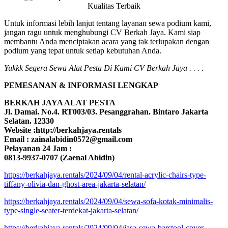
Untuk informasi lebih lanjut tentang layanan sewa podium kami,
jangan ragu untuk menghubungi CV Berkah Jaya. Kami siap
membantu Anda menciptakan acara yang tak terlupakan dengan
podium yang tepat untuk setiap kebutuhan Anda.
Yukkk Segera Sewa Alat Pesta Di Kami CV Berkah Jaya . . . .
PEMESANAN & INFORMASI LENGKAP
BERKAH JAYA ALAT PESTA
Jl. Damai. No.4. RT003/03. Pesanggrahan. Bintaro Jakarta
Selatan. 12330
Website :http://berkahjaya.rentals
Email : zainalabidin0572@gmail.com
Pelayanan 24 Jam :
0813-9937-0707 (Zaenal Abidin)
https://berkahjaya.rentals/2024/09/04/rental-acrylic-chairs-type-
tiffany-olivia-dan-ghost-area-jakarta-selatan/
https://berkahjaya.rentals/2024/09/04/sewa-sofa-kotak-minimalis-
type-single-seater-terdekat-jakarta-selatan/
https://berkahjaya.rentals/2024/09/04/jasa-sewa-barstool-cover-