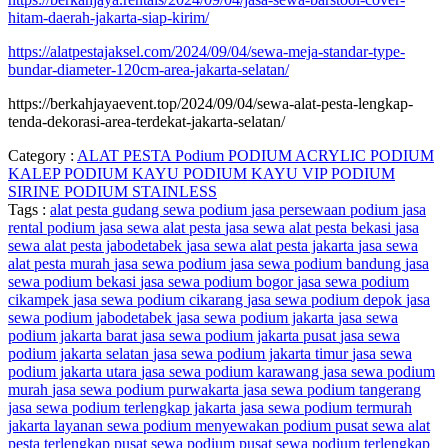
hitam-daerah-jakarta-siap-kirim/
https://alatpestajaksel.com/2024/09/04/sewa-meja-standar-type-
bundar-diameter-120cm-area-jakarta-selatan/
https://berkahjayaevent.top/2024/09/04/sewa-alat-pesta-lengkap-
tenda-dekorasi-area-terdekat-jakarta-selatan/
Category :
ALAT PESTA
Podium
PODIUM ACRYLIC
PODIUM
KALEP
PODIUM KAYU
PODIUM KAYU VIP
PODIUM
SIRINE
PODIUM STAINLESS
Tags :
alat pesta
gudang sewa podium
jasa persewaan podium
jasa
rental podium
jasa sewa alat pesta
jasa sewa alat pesta bekasi
jasa
sewa alat pesta jabodetabek
jasa sewa alat pesta jakarta
jasa sewa
alat pesta murah
jasa sewa podium
jasa sewa podium bandung
jasa
sewa podium bekasi
jasa sewa podium bogor
jasa sewa podium
cikampek
jasa sewa podium cikarang
jasa sewa podium depok
jasa
sewa podium jabodetabek
jasa sewa podium jakarta
jasa sewa
podium jakarta barat
jasa sewa podium jakarta pusat
jasa sewa
podium jakarta selatan
jasa sewa podium jakarta timur
jasa sewa
podium jakarta utara
jasa sewa podium karawang
jasa sewa podium
murah
jasa sewa podium purwakarta
jasa sewa podium tangerang
jasa sewa podium terlengkap jakarta
jasa sewa podium termurah
jakarta
layanan sewa podium
menyewakan podium
pusat sewa alat
pesta terlengkap
pusat sewa podium
pusat sewa podium terlengkap