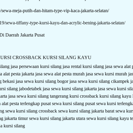
9/sewa-meja-putih-dan-hitam-type-vip-kaca-jakarta-selatan/
19/sewa-tiffany-type-kursi-kayu-dan-acrylic-bening-jakarta-selatan/
Di Daerah Jakarta Pusat
URSI CROSSBACK
KURSI SILANG KAYU
silang
jasa persewaan kursi silang
jasa rental kursi silang
jasa sewa alat
a alat pesta jakarta
jasa sewa alat pesta murah
jasa sewa kursi murah
ja
ng bekasi
jasa sewa kursi silang bogor
jasa sewa kursi silang cikampek
j
ursi silang jabodetabek
jasa sewa kursi silang jakarta
jasa sewa kursi s
karta
jasa sewa kursi silang tangerang
kursi crossback
kursi silang kayu
 alat pesta terlengkap
pusat sewa kursi silang
pusat sewa kursi terleng
ang
sewa kursi silang crossback
sewa kursi silang jakarta barat
sewa kurs
ng jakarta timur
sewa kursi silang jakarta utara
sewa kursi silang kayu
t
a kursi silang