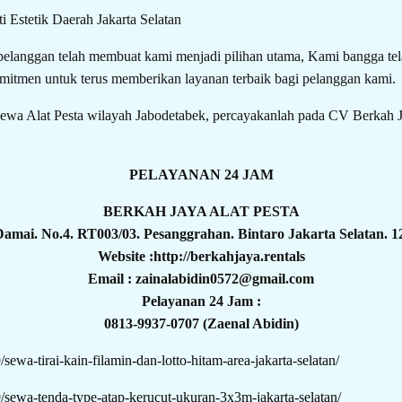
langgan telah membuat kami menjadi pilihan utama, Kami bangga tela
mitmen untuk terus memberikan layanan terbaik bagi pelanggan kami.
a Sewa Alat Pesta wilayah Jabodetabek, percayakanlah pada CV B
PELAYANAN 24 JAM
BERKAH JAYA ALAT PESTA
 Damai. No.4. RT003/03. Pesanggrahan. Bintaro Jakarta Selatan. 1
Website :http://berkahjaya.rentals
Email : zainalabidin0572@gmail.com
Pelayanan 24 Jam :
0813-9937-0707 (Zaenal Abidin)
/sewa-tirai-kain-filamin-dan-lotto-hitam-area-jakarta-selatan/
19/sewa-tenda-type-atap-kerucut-ukuran-3x3m-jakarta-selatan/