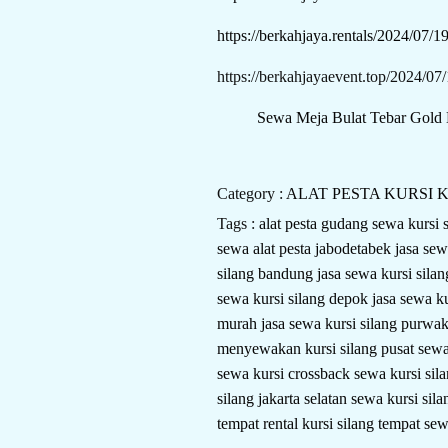
https://berkahjaya.rentals/2024/07/1
https://berkahjayaevent.top/2024/07/
Sewa Meja Bulat Tebar Gold 
Category :
ALAT PESTA
KURSI
K
Tags :
alat pesta
gudang sewa kursi 
sewa alat pesta jabodetabek
jasa sew
silang bandung
jasa sewa kursi sila
sewa kursi silang depok
jasa sewa k
murah
jasa sewa kursi silang purwa
menyewakan kursi silang
pusat sewa
sewa kursi crossback
sewa kursi sil
silang jakarta selatan
sewa kursi sila
tempat rental kursi silang
tempat sew