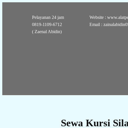
Pelayanan 24 jam
Website : www.alatpe
0819-1109-6712
Email : zainalabidi
( Zaenal Abidin)
Sewa Kursi Sil