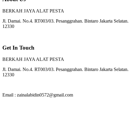
BERKAH JAYA ALAT PESTA
Jl. Damai. No.4. RT003/03. Pesanggrahan. Bintaro Jakarta Selatan.
12330
Get In Touch
BERKAH JAYA ALAT PESTA
Jl. Damai. No.4. RT003/03. Pesanggrahan. Bintaro Jakarta Selatan.
12330
Email : zainalabidin0572@gmail.com