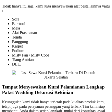
Tidak hanya itu saja, kami juga menyewakan alat pesta lainnya yaitu
:
Sofa
Barstool
Meja
Alat Prasmanan
Tenda
Panggung
Karpet
Podium
Misty Fan / Misty Cool
Tiang Antrian
DLL.
Tempat Menyewakan Kursi Pelamianan Lengkap
Paket Wedding Dekorasi Kekinian
Keunggulan kami tidak hanya terletak pada kualitas produk kami,
tetapi juga pada pelayanan pelanggan yang terbaik.Tim kami siap
membantu Anda dalam setiap langkah, mulai dari konsultasi awal