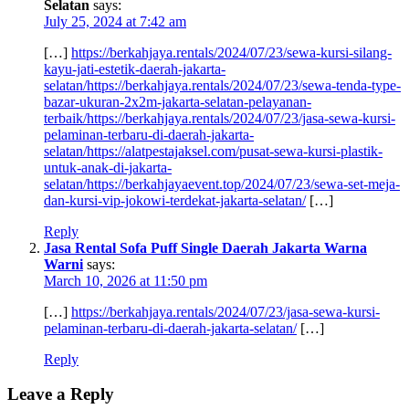
Selatan
says:
July 25, 2024 at 7:42 am
[…]
https://berkahjaya.rentals/2024/07/23/sewa-kursi-silang-
kayu-jati-estetik-daerah-jakarta-
selatan/https://berkahjaya.rentals/2024/07/23/sewa-tenda-type-
bazar-ukuran-2x2m-jakarta-selatan-pelayanan-
terbaik/https://berkahjaya.rentals/2024/07/23/jasa-sewa-kursi-
pelaminan-terbaru-di-daerah-jakarta-
selatan/https://alatpestajaksel.com/pusat-sewa-kursi-plastik-
untuk-anak-di-jakarta-
selatan/https://berkahjayaevent.top/2024/07/23/sewa-set-meja-
dan-kursi-vip-jokowi-terdekat-jakarta-selatan/
[…]
Reply
Jasa Rental Sofa Puff Single Daerah Jakarta Warna
Warni
says:
March 10, 2026 at 11:50 pm
[…]
https://berkahjaya.rentals/2024/07/23/jasa-sewa-kursi-
pelaminan-terbaru-di-daerah-jakarta-selatan/
[…]
Reply
Leave a Reply