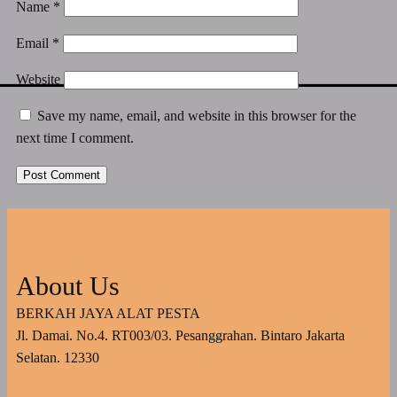
Name
*
Email
*
Website
Save my name, email, and website in this browser for the
next time I comment.
About Us
BERKAH JAYA ALAT PESTA
Jl. Damai. No.4. RT003/03. Pesanggrahan. Bintaro Jakarta
Selatan. 12330