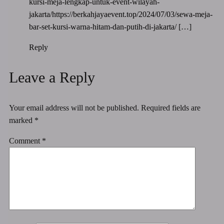
kursi-meja-lengkap-untuk-event-wilayah-
jakarta/https://berkahjayaevent.top/2024/07/03/sewa-meja-
bar-set-kursi-warna-hitam-dan-putih-di-jakarta/
[…]
Reply
Leave a Reply
Your email address will not be published.
Required fields are
marked
*
Comment
*