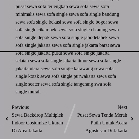
pusat sewa sofa terlengkap
sewa sofa
sewa sofa
minimalis
sewa sofa single
sewa sofa single bandung
sewa sofa single bekasi
sewa sofa single bogor
sewa
sofa single cikampek
sewa sofa single cikarang
sewa
sofa single depok
sewa sofa single jabodetabek
sewa
sofa single jakarta
sewa sofa single jakarta barat
sewa
sofa single jakarta pusat
sewa sofa single jakarta
selatan
sewa sofa single jakarta timur
sewa sofa single
jakarta utara
sewa sofa single karawang
sewa sofa
single kotak
sewa sofa single purwakarta
sewa sofa
single seater
sewa sofa single tangerang
swa sofa
single murah
Previous
Next
Sewa Backdrop Multiplek
Pusat Sewa Tenda Merah
Indoor Costumize Ukuran
Putih Untuk Acara
Di Area Jakarta
Agustusan Di Jakarta