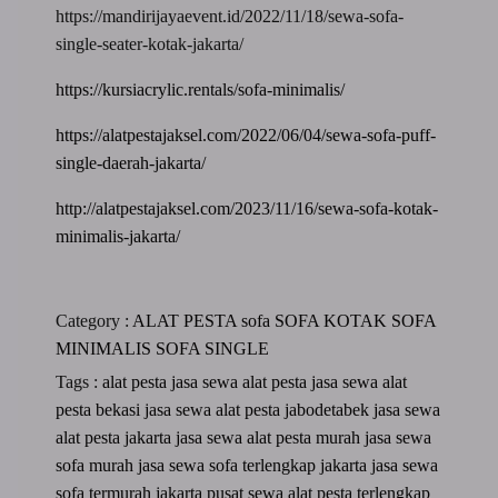
https://mandirijayaevent.id/2022/11/18/sewa-sofa-
single-seater-kotak-jakarta/
https://kursiacrylic.rentals/sofa-minimalis/
https://alatpestajaksel.com/2022/06/04/sewa-sofa-puff-
single-daerah-jakarta/
http://alatpestajaksel.com/2023/11/16/sewa-sofa-kotak-
minimalis-jakarta/
Category :
ALAT PESTA
sofa
SOFA KOTAK
SOFA
MINIMALIS
SOFA SINGLE
Tags :
alat pesta
jasa sewa alat pesta
jasa sewa alat
pesta bekasi
jasa sewa alat pesta jabodetabek
jasa sewa
alat pesta jakarta
jasa sewa alat pesta murah
jasa sewa
sofa murah
jasa sewa sofa terlengkap jakarta
jasa sewa
sofa termurah jakarta
pusat sewa alat pesta terlengkap