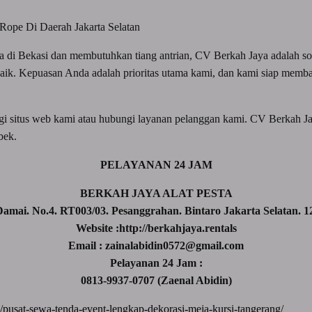
 di Bekasi dan membutuhkan tiang antrian, CV Berkah Jaya adalah sol
baik. Kepuasan Anda adalah prioritas utama kami, dan kami siap memb
ngi situs web kami atau hubungi layanan pelanggan kami. CV Berkah Ja
bek.
PELAYANAN 24 JAM
BERKAH JAYA ALAT PESTA
 Damai. No.4. RT003/03. Pesanggrahan. Bintaro Jakarta Selatan. 1
Website :http://berkahjaya.rentals
Email : zainalabidin0572@gmail.com
Pelayanan 24 Jam :
0813-9937-0707 (Zaenal Abidin)
11/pusat-sewa-tenda-event-lengkap-dekorasi-meja-kursi-tangerang/