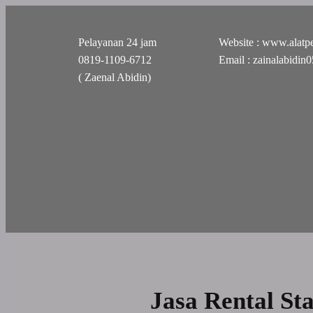
Pelayanan 24 jam
Website : www.alatpe
0819-1109-6712
Email : zainalabidi
( Zaenal Abidin)
Jasa Rental St