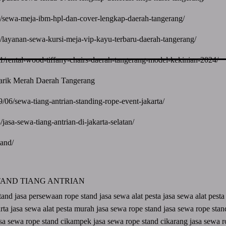
11/sewa-meja-ibm-hpl-dan-cover-lengkap-daerah-tangerang/
11/layanan-sewa-kursi-meja-vip-kayu-terbaru-daerah-tangerang/
/11/rental-wood-tiffany-chairs-daerah-tangerang-model-kekinian-2024/
Tarik Merah Daerah Tangerang
/06/sewa-tiang-antrian-standing-rope-event-jakarta/
/jasa-sewa-tiang-antrian-di-jakarta-selatan/
tand/
TAND
TIANG ANTRIAN
stand
jasa persewaan rope stand
jasa sewa alat pesta
jasa sewa alat pest
arta
jasa sewa alat pesta murah
jasa sewa rope stand
jasa sewa rope sta
asa sewa rope stand cikampek
jasa sewa rope stand cikarang
jasa sewa 