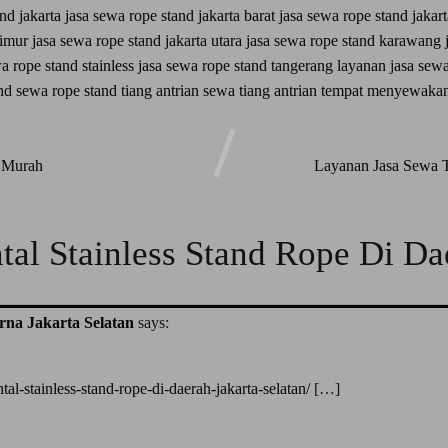
and jakarta
jasa sewa rope stand jakarta barat
jasa sewa rope stand jakar
 timur
jasa sewa rope stand jakarta utara
jasa sewa rope stand karawang
a rope stand stainless
jasa sewa rope stand tangerang
layanan jasa sew
and
sewa rope stand tiang antrian
sewa tiang antrian
tempat menyewakan
a Murah
Layanan Jasa Sewa T
ntal Stainless Stand Rope Di Da
rna Jakarta Selatan
says:
tal-stainless-stand-rope-di-daerah-jakarta-selatan/
[…]