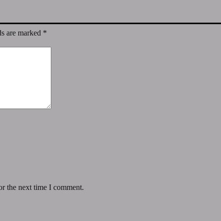
ds are marked
*
or the next time I comment.