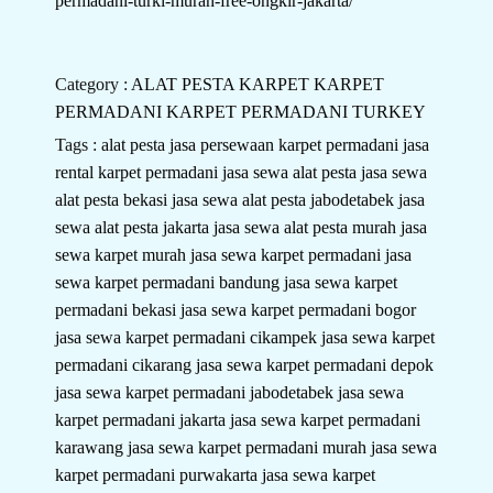
permadani-turki-murah-free-ongkir-jakarta/
Category :
ALAT PESTA
KARPET
KARPET
PERMADANI
KARPET PERMADANI TURKEY
Tags :
alat pesta
jasa persewaan karpet permadani
jasa
rental karpet permadani
jasa sewa alat pesta
jasa sewa
alat pesta bekasi
jasa sewa alat pesta jabodetabek
jasa
sewa alat pesta jakarta
jasa sewa alat pesta murah
jasa
sewa karpet murah
jasa sewa karpet permadani
jasa
sewa karpet permadani bandung
jasa sewa karpet
permadani bekasi
jasa sewa karpet permadani bogor
jasa sewa karpet permadani cikampek
jasa sewa karpet
permadani cikarang
jasa sewa karpet permadani depok
jasa sewa karpet permadani jabodetabek
jasa sewa
karpet permadani jakarta
jasa sewa karpet permadani
karawang
jasa sewa karpet permadani murah
jasa sewa
karpet permadani purwakarta
jasa sewa karpet