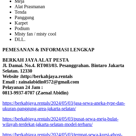
Meja
Alat Prasmanan
Tenda
Panggung
Karpet
Podium
Misty fan / misty cool
DLL.
PEMESANAN & INFORMASI LENGKAP
BERKAH JAYA ALAT PESTA
Jl. Damai. No.4. RT003/03. Pesanggrahan. Bintaro Jakarta
Selatan. 12330
Website :http://berkahjaya.rentals
Email : zainalabidin0572@gmail.com
Pelayanan 24 Jam :
0813-9937-0707 (Zaenal Abidin)
https://berkahjaya.rentals/2024/05/03/jasa-sewa-aneka-type-dan-
ukuran-panggung-area-jakarta-selatan/
https://berkahjaya.rentals/2024/05/03/pusat-sewa-meja-bulat-
wilayah-terdekat-jakarta-selatan-model-terbaru/
https://berkahjaya.rentals/2024/05/03/tempat-sewa-kursi-ghost-