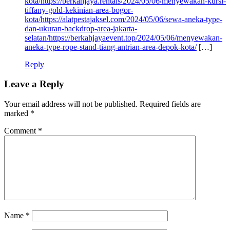
kota/https://berkahjaya.rentals/2024/05/06/menyewakan-kursi-
tiffany-gold-kekinian-area-bogor-
kota/https://alatpestajaksel.com/2024/05/06/sewa-aneka-type-
dan-ukuran-backdrop-area-jakarta-
selatan/https://berkahjayaevent.top/2024/05/06/menyewakan-
aneka-type-rope-stand-tiang-antrian-area-depok-kota/
[…]
Reply
Leave a Reply
Your email address will not be published.
Required fields are
marked
*
Comment
*
Name
*