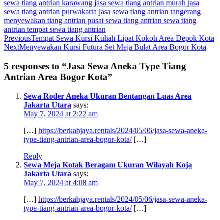
sewa tiang antrian karawang
jasa sewa tiang antrian murah
jasa
sewa tiang antrian purwakarta
jasa sewa tiang antrian tangerang
menyewakan tiang antrian
pusat sewa tiang antrian
sewa tiang
antrian
tempat sewa tiang antrian
Previous
Tempat Sewa Kursi Kuliah Lipat Kokoh Area Depok Kota
Next
Menyewakan Kursi Futura Set Meja Bulat Area Bogor Kota
5 responses to “Jasa Sewa Aneka Type Tiang
Antrian Area Bogor Kota”
Sewa Roder Aneka Ukuran Bentangan Luas Area
Jakarta Utara
says:
May 7, 2024 at 2:22 am
[…]
https://berkahjaya.rentals/2024/05/06/jasa-sewa-aneka-
type-tiang-antrian-area-bogor-kota/
[…]
Reply
Sewa Meja Kotak Beragam Ukuran Wilayah Koja
Jakarta Utara
says:
May 7, 2024 at 4:08 am
[…]
https://berkahjaya.rentals/2024/05/06/jasa-sewa-aneka-
type-tiang-antrian-area-bogor-kota/
[…]