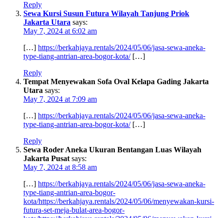
Reply
Sewa Kursi Susun Futura Wilayah Tanjung Priok
Jakarta Utara
says:
May 7, 2024 at 6:02 am
[…]
https://berkahjaya.rentals/2024/05/06/jasa-sewa-aneka-
type-tiang-antrian-area-bogor-kota/
[…]
Reply
Tempat Menyewakan Sofa Oval Kelapa Gading Jakarta
Utara
says:
May 7, 2024 at 7:09 am
[…]
https://berkahjaya.rentals/2024/05/06/jasa-sewa-aneka-
type-tiang-antrian-area-bogor-kota/
[…]
Reply
Sewa Roder Aneka Ukuran Bentangan Luas Wilayah
Jakarta Pusat
says:
May 7, 2024 at 8:58 am
[…]
https://berkahjaya.rentals/2024/05/06/jasa-sewa-aneka-
type-tiang-antrian-area-bogor-
kota/https://berkahjaya.rentals/2024/05/06/menyewakan-kursi-
futura-set-meja-bulat-area-bogor-