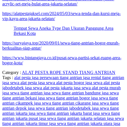
acrylic-set-meja-bulat-area-jakarta-selatan/
https://alatpestajaksel.com/2024/05/03/sewa-tenda-dan-kursi-meja-
vip-kayu-area-jakarta-selatan/
Tempat Sewa Aneka Type Dan Ukuran Panggung Area
Bekasi Kota
https://suryajaya.top/2020/09/01/sewa-tiang-antrian-bogor-murah-
berkualitas-siap-antar/
https://www.bintangjaya.co.id/pusat-sewa-partisi-sekat-ruang-area-
bogor-kota/
Category :
ALAT PESTA
ROPE STAND
TIANG ANTRIAN
Tags :
alat pesta
jasa persewaan tiang antrian
jasa rental tiang antrian
jasa sewa alat pesta
jasa sewa alat pesta bogor
jasa sewa alat pesta
jabodetabek
jasa sewa alat pesta jakarta
jasa sewa alat pesta murah
jasa sewa tiang antrian
jasa sewa tiang antrian bandung
jasa sewa
tiang antrian bekasi
jasa sewa tiang antrian bogor
jasa sewa tiang
antrian cikampek
jasa sewa tiang antrian cikarang
jasa sewa tiang
antrian depok
jasa sewa tiang antrian jabodetabek
jasa sewa tiang
antrian jakarta
jasa sewa tiang antrian jakarta barat
jasa sewa tiang
antrian jakarta pusat
jasa sewa tiang antrian jakarta selatan
jasa sewa
tiang antrian jakarta timur
jasa sewa tiang antrian jakarta utara
jasa