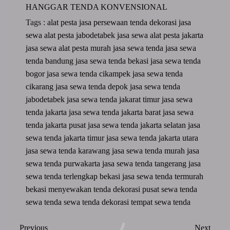
HANGGAR
TENDA KONVENSIONAL
Tags :
alat pesta
jasa persewaan tenda dekorasi
jasa
sewa alat pesta jabodetabek
jasa sewa alat pesta jakarta
jasa sewa alat pesta murah
jasa sewa tenda
jasa sewa
tenda bandung
jasa sewa tenda bekasi
jasa sewa tenda
bogor
jasa sewa tenda cikampek
jasa sewa tenda
cikarang
jasa sewa tenda depok
jasa sewa tenda
jabodetabek
jasa sewa tenda jakarat timur
jasa sewa
tenda jakarta
jasa sewa tenda jakarta barat
jasa sewa
tenda jakarta pusat
jasa sewa tenda jakarta selatan
jasa
sewa tenda jakarta timur
jasa sewa tenda jakarta utara
jasa sewa tenda karawang
jasa sewa tenda murah
jasa
sewa tenda purwakarta
jasa sewa tenda tangerang
jasa
sewa tenda terlengkap bekasi
jasa sewa tenda termurah
bekasi
menyewakan tenda dekorasi
pusat sewa tenda
sewa tenda
sewa tenda dekorasi
tempat sewa tenda
Previous
Next