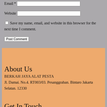
Email
*
Website
Save my name, email, and website in this browser for the
next time I comment.
About Us
BERKAH JAYA ALAT PESTA
Jl. Damai. No.4. RT003/03. Pesanggrahan. Bintaro Jakarta
Selatan. 12330
Get In Touch