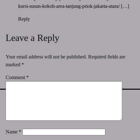
kursi-susun-kokoh-area-tanjung-priok-jakarta-utara/
[…]
Reply
Leave a Reply
Your email address will not be published.
Required fields are
marked
*
Comment
*
Name
*