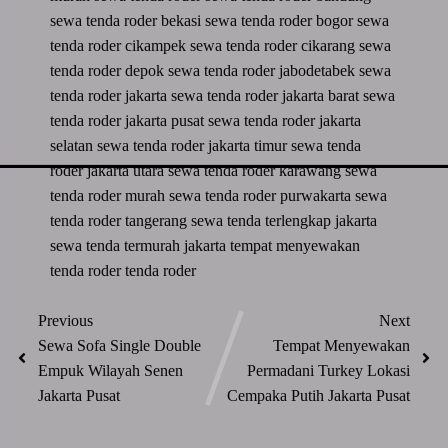
sewa tenda roder bekasi
sewa tenda roder bogor
sewa
tenda roder cikampek
sewa tenda roder cikarang
sewa
tenda roder depok
sewa tenda roder jabodetabek
sewa
tenda roder jakarta
sewa tenda roder jakarta barat
sewa
tenda roder jakarta pusat
sewa tenda roder jakarta
selatan
sewa tenda roder jakarta timur
sewa tenda
roder jakarta utara
sewa tenda roder karawang
sewa
tenda roder murah
sewa tenda roder purwakarta
sewa
tenda roder tangerang
sewa tenda terlengkap jakarta
sewa tenda termurah jakarta
tempat menyewakan
tenda roder
tenda roder
Previous
Next
Sewa Sofa Single Double
Tempat Menyewakan
Empuk Wilayah Senen
Permadani Turkey Lokasi
Jakarta Pusat
Cempaka Putih Jakarta Pusat