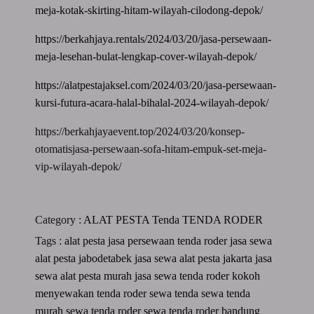
meja-kotak-skirting-hitam-wilayah-cilodong-depok/
https://berkahjaya.rentals/2024/03/20/jasa-persewaan-
meja-lesehan-bulat-lengkap-cover-wilayah-depok/
https://alatpestajaksel.com/2024/03/20/jasa-persewaan-
kursi-futura-acara-halal-bihalal-2024-wilayah-depok/
https://berkahjayaevent.top/2024/03/20/konsep-
otomatisjasa-persewaan-sofa-hitam-empuk-set-meja-
vip-wilayah-depok/
Category :
ALAT PESTA
Tenda
TENDA RODER
Tags :
alat pesta
jasa persewaan tenda roder
jasa sewa
alat pesta jabodetabek
jasa sewa alat pesta jakarta
jasa
sewa alat pesta murah
jasa sewa tenda roder kokoh
menyewakan tenda roder
sewa tenda
sewa tenda
murah
sewa tenda roder
sewa tenda roder bandung