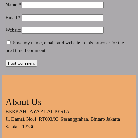
Name
*
Email
*
Website
Save my name, email, and website in this browser for the
next time I comment.
About Us
BERKAH JAYA ALAT PESTA
Jl. Damai. No.4. RT003/03. Pesanggrahan. Bintaro Jakarta
Selatan. 12330