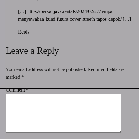
[…]
https://berkahjaya.rentals/2024/02/27/tempat-
menyewakan-kursi-futura-cover-streeth-tapos-depok/
[…]
Reply
Leave a Reply
Your email address will not be published.
Required fields are
marked
*
Comment
*