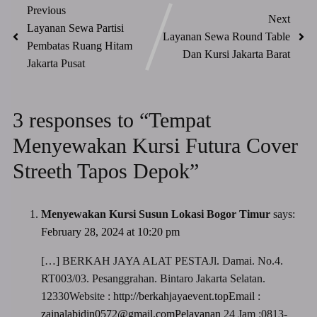
Previous
Next
Layanan Sewa Partisi
Layanan Sewa Round Table
Pembatas Ruang Hitam
Dan Kursi Jakarta Barat
Jakarta Pusat
3 responses to “Tempat
Menyewakan Kursi Futura Cover
Streeth Tapos Depok”
Menyewakan Kursi Susun Lokasi Bogor Timur
says:
February 28, 2024 at 10:20 pm
[…] BERKAH JAYA ALAT PESTAJl. Damai. No.4.
RT003/03. Pesanggrahan. Bintaro Jakarta Selatan.
12330Website :
http://berkahjayaevent.topEmail
:
zainalabidin0572@gmail.comPelayanan
24 Jam :0813-