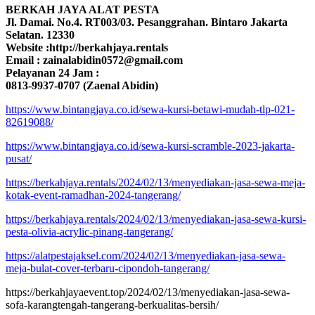
BERKAH JAYA ALAT PESTA
Jl. Damai. No.4. RT003/03. Pesanggrahan. Bintaro Jakarta
Selatan. 12330
Website :http://berkahjaya.rentals
Email : zainalabidin0572@gmail.com
Pelayanan 24 Jam :
0813-9937-0707 (Zaenal Abidin)
https://www.bintangjaya.co.id/sewa-kursi-betawi-mudah-tlp-021-
82619088/
https://www.bintangjaya.co.id/sewa-kursi-scramble-2023-jakarta-
pusat/
https://berkahjaya.rentals/2024/02/13/menyediakan-jasa-sewa-meja-
kotak-event-ramadhan-2024-tangerang/
https://berkahjaya.rentals/2024/02/13/menyediakan-jasa-sewa-kursi-
pesta-olivia-acrylic-pinang-tangerang/
https://alatpestajaksel.com/2024/02/13/menyediakan-jasa-sewa-
meja-bulat-cover-terbaru-cipondoh-tangerang/
https://berkahjayaevent.top/2024/02/13/menyediakan-jasa-sewa-
sofa-karangtengah-tangerang-berkualitas-bersih/