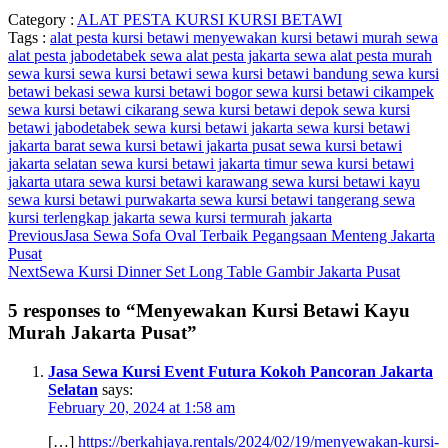
Category :
ALAT PESTA
KURSI
KURSI BETAWI
Tags :
alat pesta
kursi betawi
menyewakan kursi betawi murah
sewa
alat pesta jabodetabek
sewa alat pesta jakarta
sewa alat pesta murah
sewa kursi
sewa kursi betawi
sewa kursi betawi bandung
sewa kursi
betawi bekasi
sewa kursi betawi bogor
sewa kursi betawi cikampek
sewa kursi betawi cikarang
sewa kursi betawi depok
sewa kursi
betawi jabodetabek
sewa kursi betawi jakarta
sewa kursi betawi
jakarta barat
sewa kursi betawi jakarta pusat
sewa kursi betawi
jakarta selatan
sewa kursi betawi jakarta timur
sewa kursi betawi
jakarta utara
sewa kursi betawi karawang
sewa kursi betawi kayu
sewa kursi betawi purwakarta
sewa kursi betawi tangerang
sewa
kursi terlengkap jakarta
sewa kursi termurah jakarta
Previous
Jasa Sewa Sofa Oval Terbaik Pegangsaan Menteng Jakarta
Pusat
Next
Sewa Kursi Dinner Set Long Table Gambir Jakarta Pusat
5 responses to “Menyewakan Kursi Betawi Kayu
Murah Jakarta Pusat”
Jasa Sewa Kursi Event Futura Kokoh Pancoran Jakarta
Selatan
says:
February 20, 2024 at 1:58 am
[…]
https://berkahjaya.rentals/2024/02/19/menyewakan-kursi-