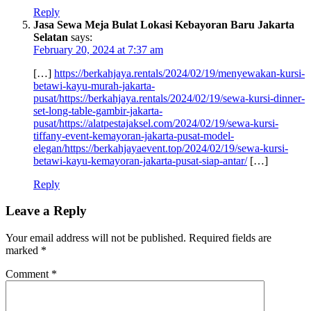
Reply
Jasa Sewa Meja Bulat Lokasi Kebayoran Baru Jakarta
Selatan
says:
February 20, 2024 at 7:37 am
[…]
https://berkahjaya.rentals/2024/02/19/menyewakan-kursi-
betawi-kayu-murah-jakarta-
pusat/https://berkahjaya.rentals/2024/02/19/sewa-kursi-dinner-
set-long-table-gambir-jakarta-
pusat/https://alatpestajaksel.com/2024/02/19/sewa-kursi-
tiffany-event-kemayoran-jakarta-pusat-model-
elegan/https://berkahjayaevent.top/2024/02/19/sewa-kursi-
betawi-kayu-kemayoran-jakarta-pusat-siap-antar/
[…]
Reply
Leave a Reply
Your email address will not be published.
Required fields are
marked
*
Comment
*