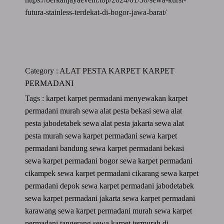
futura-stainless-terdekat-di-bogor-jawa-barat/
Category :
ALAT PESTA
KARPET
KARPET
PERMADANI
Tags :
karpet
karpet permadani
menyewakan karpet
permadani murah
sewa alat pesta bekasi
sewa alat
pesta jabodetabek
sewa alat pesta jakarta
sewa alat
pesta murah
sewa karpet permadani
sewa karpet
permadani bandung
sewa karpet permadani bekasi
sewa karpet permadani bogor
sewa karpet permadani
cikampek
sewa karpet permadani cikarang
sewa karpet
permadani depok
sewa karpet permadani jabodetabek
sewa karpet permadani jakarta
sewa karpet permadani
karawang
sewa karpet permadani murah
sewa karpet
permadani tangerang
sewa karpet termurah di