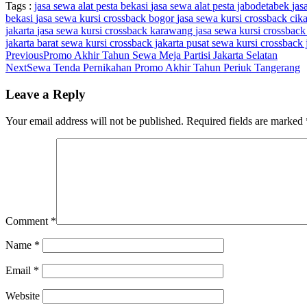
Tags :
jasa sewa alat pesta bekasi
jasa sewa alat pesta jabodetabek
jas
bekasi
jasa sewa kursi crossback bogor
jasa sewa kursi crossback ci
jakarta
jasa sewa kursi crossback karawang
jasa sewa kursi crossbac
jakarta barat
sewa kursi crossback jakarta pusat
sewa kursi crossback 
Previous
Promo Akhir Tahun Sewa Meja Partisi Jakarta Selatan
Next
Sewa Tenda Pernikahan Promo Akhir Tahun Periuk Tangerang
Leave a Reply
Your email address will not be published.
Required fields are marked
Comment
*
Name
*
Email
*
Website