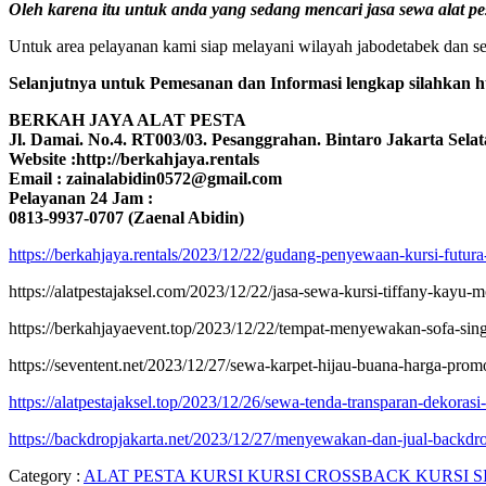
Oleh karena itu untuk anda yang sedang mencari jasa sewa alat pe
Untuk area pelayanan kami siap melayani wilayah jabodetabek dan sek
Selanjutnya untuk Pemesanan dan Informasi lengkap silahkan h
BERKAH JAYA ALAT PESTA
Jl. Damai. No.4. RT003/03. Pesanggrahan. Bintaro Jakarta Selat
Website :http://berkahjaya.rentals
Email : zainalabidin0572@gmail.com
Pelayanan 24 Jam :
0813-9937-0707 (Zaenal Abidin)
https://berkahjaya.rentals/2023/12/22/gudang-penyewaan-kursi-futura
https://alatpestajaksel.com/2023/12/22/jasa-sewa-kursi-tiffany-kayu-
https://berkahjayaevent.top/2023/12/22/tempat-menyewakan-sofa-singl
https://seventent.net/2023/12/27/sewa-karpet-hijau-buana-harga-prom
https://alatpestajaksel.top/2023/12/26/sewa-tenda-transparan-dekorasi
https://backdropjakarta.net/2023/12/27/menyewakan-dan-jual-backd
Category :
ALAT PESTA
KURSI
KURSI CROSSBACK
KURSI 