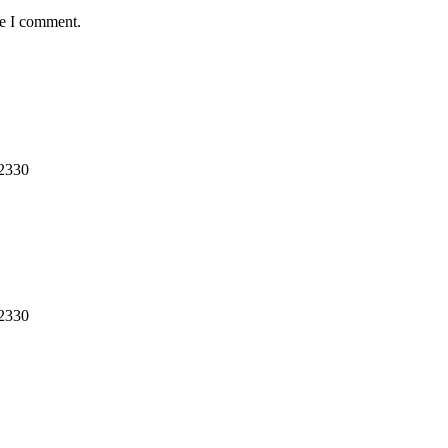
me I comment.
12330
12330