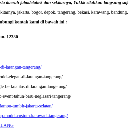
sta daerah jabodetabek dan sekitarnya, Yukkk silahkan langsung sa
itarnya, jakarta, bogor, depok, tangerang, bekasi, karawang, bandung,
ubungi kontak kami di bawah ini :
an. 12330
-di-larangan-tangerang/
model-elegan-di-larangan-tangerang/
e-berkualitas-di-larangan-tangerang/
o-event-tahun-baru-neglasari-tangerang/
-lampu-tumblr-jakarta-selatan/
rop-model-custom-karawaci-tangerang/
SILANG