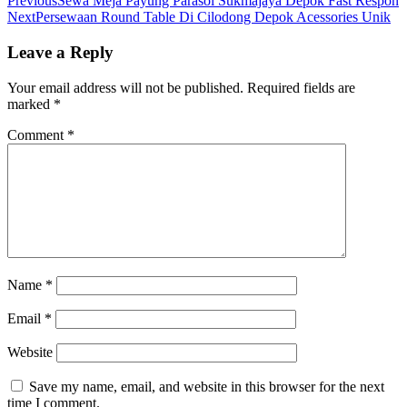
Previous
Sewa Meja Payung Parasol Sukmajaya Depok Fast Respon
Next
Persewaan Round Table Di Cilodong Depok Acessories Unik
Leave a Reply
Your email address will not be published.
Required fields are
marked
*
Comment
*
Name
*
Email
*
Website
Save my name, email, and website in this browser for the next
time I comment.