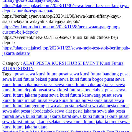
tiffany-gold-sukmajaya-depok/
https://alatpestajaksel.com/2023/11/30/sewa-tenda-bazar-sukmajaya-
depok-murah-respon-cepat/
https://berkahjayaevent.top/2023/11/30/sewa-kursi-tiffany-kayu-
siap-melayani-wilayah-sukmajaya-depok/
https://wulanproduction.com/2023/11/28/persewaan-panggung-
custom-beji-depok/
https://seventent.net/2023/11/29/sewa-kursi-kuliah-chitose-beji-
depok/
https://alatpestajaksel.top/2023/11/23/sewa-meja-test-stok-berlimpah-
jakarta-selatan/
Category :
ALAT PESTA
KURSI
KURSI EVENT
Kursi Futura
KURSI SUSUN
Tags :
pusat sewa kursi futura
pusat sewa kursi futura bandung
pusat
sewa kursi futura bekasi
pusat sewa kursi futura bogor
pusat sewa
kursi futura cikampek
pusat sewa kursi futura cikarang
pusat sewa
kursi futura depok
pusat sewa kursi futura jabodetabek
pusat sewa
kursi futura jakarta
pusat sewa kursi futura karawang
pusat sewa
kursi futura murah
pusat sewa kursi futura purwakarta
pusat sewa
kursi futura tanggerang
sewa alat pesta bekasi
sewa alat pesta depok
sewa alat pesta jabodetabek
sewa alat pesta jakarta
sewa alat pesta
murah
sewa kursi futura jakarta barat
sewa kursi futura jakarta pusat
sewa kursi futura jakarta selatan
sewa kursi futura jakarta timur
sewa
kursi futura jakarta utara