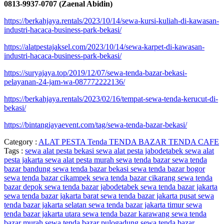
0813-9937-0707 (Zaenal Abidin)
https://berkahjaya.rentals/2023/10/14/sewa-kursi-kuliah-di-kawasan-
industri-hacaca-business-park-bekasi/
https://alatpestajaksel.com/2023/10/14/sewa-karpet-di-kawasan-
industri-hacaca-business-park-bekasi/
https://suryajaya.top/2019/12/07/sewa-tenda-bazar-bekasi-
pelayanan-24-jam-wa-087772222136/
https://berkahjaya.rentals/2023/02/16/tempat-sewa-tenda-kerucut-di-
bekasi/
https://bintangjayaevent.com/tag/sewa-tenda-bazar-bekasi/
Category :
ALAT PESTA
Tenda
TENDA BAZAR
TENDA CAFE
Tags :
sewa alat pesta bekasi
sewa alat pesta jabodetabek
sewa alat
pesta jakarta
sewa alat pesta murah
sewa tenda bazar
sewa tenda
bazar bandung
sewa tenda bazar bekasi
sewa tenda bazar bogor
sewa tenda bazar cikampek
sewa tenda bazar cikarang
sewa tenda
bazar depok
sewa tenda bazar jabodetabek
sewa tenda bazar jakarta
sewa tenda bazar jakarta barat
sewa tenda bazar jakarta pusat
sewa
tenda bazar jakarta selatan
sewa tenda bazar jakarta timur
sewa
tenda bazar jakarta utara
sewa tenda bazar karawang
sewa tenda
bazar murah
sewa tenda bazar pulogadung
sewa tenda bazar