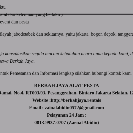
ktu
yarat dan ketentuan yang berlaku )
event dan pesta
ilayah jabodetabek dan sekitarnya, yaitu jakarta, bogor, depok, tangge
aja konsultasikan segala macam kebutuhan acara anda kepada kami, 
sewa Berkah Jaya.
untuk Pemesanan dan Informasi lengkap silahkan hubungi kontak kami d
BERKAH JAYA ALAT PESTA
 Damai. No.4. RT003/03. Pesanggrahan. Bintaro Jakarta Selatan. 1
Website :http://berkahjaya.rentals
Email : zainalabidin0572@gmail.com
Pelayanan 24 Jam :
0813-9937-0707 (Zaenal Abidin)