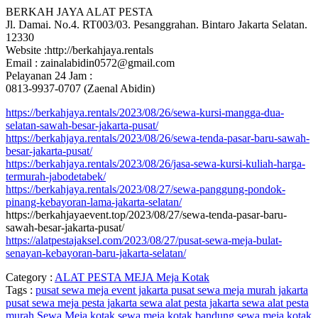
BERKAH JAYA ALAT PESTA
Jl. Damai. No.4. RT003/03. Pesanggrahan. Bintaro Jakarta Selatan.
12330
Website :http://berkahjaya.rentals
Email : zainalabidin0572@gmail.com
Pelayanan 24 Jam :
0813-9937-0707 (Zaenal Abidin)
https://berkahjaya.rentals/2023/08/26/sewa-kursi-mangga-dua-
selatan-sawah-besar-jakarta-pusat/
https://berkahjaya.rentals/2023/08/26/sewa-tenda-pasar-baru-sawah-
besar-jakarta-pusat/
https://berkahjaya.rentals/2023/08/26/jasa-sewa-kursi-kuliah-harga-
termurah-jabodetabek/
https://berkahjaya.rentals/2023/08/27/sewa-panggung-pondok-
pinang-kebayoran-lama-jakarta-selatan/
https://berkahjayaevent.top/2023/08/27/sewa-tenda-pasar-baru-
sawah-besar-jakarta-pusat/
https://alatpestajaksel.com/2023/08/27/pusat-sewa-meja-bulat-
senayan-kebayoran-baru-jakarta-selatan/
Category :
ALAT PESTA
MEJA
Meja Kotak
Tags :
pusat sewa meja event jakarta
pusat sewa meja murah jakarta
pusat sewa meja pesta jakarta
sewa alat pesta jakarta
sewa alat pesta
murah
Sewa Meja kotak
sewa meja kotak bandung
sewa meja kotak