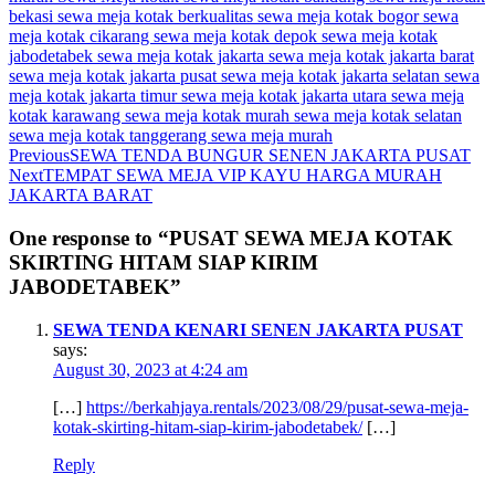
bekasi
sewa meja kotak berkualitas
sewa meja kotak bogor
sewa
meja kotak cikarang
sewa meja kotak depok
sewa meja kotak
jabodetabek
sewa meja kotak jakarta
sewa meja kotak jakarta barat
sewa meja kotak jakarta pusat
sewa meja kotak jakarta selatan
sewa
meja kotak jakarta timur
sewa meja kotak jakarta utara
sewa meja
kotak karawang
sewa meja kotak murah
sewa meja kotak selatan
sewa meja kotak tanggerang
sewa meja murah
Previous
SEWA TENDA BUNGUR SENEN JAKARTA PUSAT
Next
TEMPAT SEWA MEJA VIP KAYU HARGA MURAH
JAKARTA BARAT
One response to “PUSAT SEWA MEJA KOTAK
SKIRTING HITAM SIAP KIRIM
JABODETABEK”
SEWA TENDA KENARI SENEN JAKARTA PUSAT
says:
August 30, 2023 at 4:24 am
[…]
https://berkahjaya.rentals/2023/08/29/pusat-sewa-meja-
kotak-skirting-hitam-siap-kirim-jabodetabek/
[…]
Reply