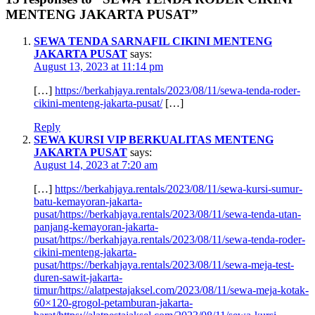
MENTENG JAKARTA PUSAT”
SEWA TENDA SARNAFIL CIKINI MENTENG
JAKARTA PUSAT
says:
August 13, 2023 at 11:14 pm
[…]
https://berkahjaya.rentals/2023/08/11/sewa-tenda-roder-
cikini-menteng-jakarta-pusat/
[…]
Reply
SEWA KURSI VIP BERKUALITAS MENTENG
JAKARTA PUSAT
says:
August 14, 2023 at 7:20 am
[…]
https://berkahjaya.rentals/2023/08/11/sewa-kursi-sumur-
batu-kemayoran-jakarta-
pusat/https://berkahjaya.rentals/2023/08/11/sewa-tenda-utan-
panjang-kemayoran-jakarta-
pusat/https://berkahjaya.rentals/2023/08/11/sewa-tenda-roder-
cikini-menteng-jakarta-
pusat/https://berkahjaya.rentals/2023/08/11/sewa-meja-test-
duren-sawit-jakarta-
timur/https://alatpestajaksel.com/2023/08/11/sewa-meja-kotak-
60×120-grogol-petamburan-jakarta-