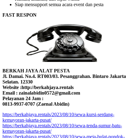
Siap mensupport semua acara event dan pesta
FAST RESPON
BERKAH JAYA ALAT PESTA
Jl. Damai. No.4. RT003/03. Pesanggrahan. Bintaro Jakarta
Selatan. 12330
Website :http://berkahjaya.rentals
Email : zainalabidin0572@gmail.com
Pelayanan 24 Jam :
0813-9937-0707 (Zaenal Abidin)
https://berkahjaya.rentals/2023/08/10/sewa-kursi-serdang-
kemayoran-jakarta-pusat/
https://berkahjaya.rentals/2023/08/10/sewa-tenda-sumur-batu-
kemayoran-jakarta-pusat/
https://berkahjaya.rentals/2023/08/10/sewa-meja-bulat-pondok-