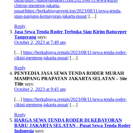
barat/https://alatpestajaksel.com/2023/08/11/sewa-kursi-
chitose-menteng-jakarta-
pusat/https://berkahjayaevent.top/2023/08/11/sewa-tenda-
utan-panjang-kemayoran-jakarta-pusat/
[…]
Reply
Jasa Sewa Tenda Roder Terbuka Siap Kirim Batuceper
Tangerang
says:
October 2, 2023 at 7:49 am
[…]
https://berkahjaya.rentals/2023/08/11/sewa-tenda-roder-
cikini-menteng-jakarta-pusat/
[…]
Reply
PENYEDIA JASA SEWA TENDA RODER MURAH
MAMPANG PRAPATAN JAKARTA SELATAN – Site
Title
says:
October 2, 2023 at 9:45 am
[…]
https://berkahjaya.rentals/2023/08/11/sewa-tenda-roder-
cikini-menteng-jakarta-pusat/
[…]
Reply
HARGA SEWA TENDA RODER DI KEBAYORAN
BARU JAKARTA SELATAN - Pusat Sewa Tenda Roder
Indonesia
says: