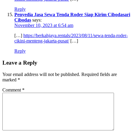
Reply
Penyedia Jasa Sewa Tenda Roder Siap Kirim Cibodasari
Cibodas
says:
November 10, 2023 at 6:54 am
[…]
https://berkahjaya.rentals/2023/08/11/sewa-tenda-roder-
cikini-menteng-jakarta-pusat/
[…]
Reply
Leave a Reply
Your email address will not be published.
Required fields are
marked
*
Comment
*