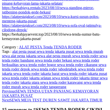
pinang-kebayoran-lama-jakarta-selatan/
https://berkahjaya.rentals/2023/08/10/sewa-standing-mirror-
jatibening-pondok-gede-bekasi/
https://alatpestajaksel.com/2023/08/10/sewa-kursi-susun-polos-
menteng-jakarta-pusat/
https://alatpestajaksel.com/2023/08/10/sewa-sofa-oval-jatimulya-
cilodong-depok/
https://berkahjayaevent.top/2023/08/10/sewa-tenda-sumur-batu-
kemayoran-jakarta-pusat/
Category :
ALAT PESTA
Tenda
TENDA RODER
Tags :
alat pesta
pusat sewa tenda jakarta
pusat sewa tenda murah
sewa alat pesta jakarta
sewa alat pesta murah
sewa tenda roder
sewa
tenda roder bandung
sewa tenda roder bekasi
sewa tenda roder
berkualitas
sewa tenda roder bogor
sewa tenda roder cikarang
sewa
tenda roder depok
sewa tenda roder jabodetabek
sewa tenda roder
jakarta
sewa tenda roder jakarta barat
sewa tenda roder jakarta pusat
sewa tenda roder jakarta selatan
sewa tenda roder jakarta timur
sewa
tenda roder jakarta utara
sewa tenda roder karawang
sewa tenda
roder murah
sewa tenda roder tanggerang
Previous
SEWA TENDA UTAN PANJANG KEMAYORAN
JAKARTA PUSAT
Next
SEWA MEJA TEST DUREN SAWIT JAKARTA TIMUR
15 responses to “SEWA TENDA RODER CIKINI