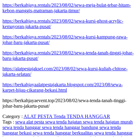
https://berkahjaya.rentals/2023/08/02/sewa-meja-bulat-tebar-hitam-
kebon-manggis-matraman-jakarta-timur/
https://berkahjaya.rentals/2023/08/02/sewa-kursi-ghost-acrylic-
kemayoran-jakarta-pusat/
https://berkahjaya.rentals/2023/08/02/sewa-kursi-kampung-rawa-
johar-baru-jakarta-pusat/
https://berkahjaya.rentals/2023/08/02/sewa-tenda-tanah-tinggi-johar-
baru-jakarta-pusat/
https://alatpestajaksel.com/2023/08/02/sewa-kursi-kuliah-chitose-
jakarta-selatan/
https://berkahjayaalatpestajakarta.blogspot.com/2023/08/sewa-
karpet-hijau-cikarang-bekasi.html
https://berkahjayaevent.top/2023/08/02/sewa-tenda-tanah-tinggi-
johar-baru-jakarta-pusat/
Category :
ALAT PESTA
Tenda
TENDA HANGGAR
Tags :
sewa alat pesta
sewa tenda hajatan
sewa tenda hajatan murah
sewa tenda hanggar
sewa tenda hanggar bandung
sewa tenda
hanggar bekasi
sewa tenda hanggar berkualitas
sewa tenda hanggar