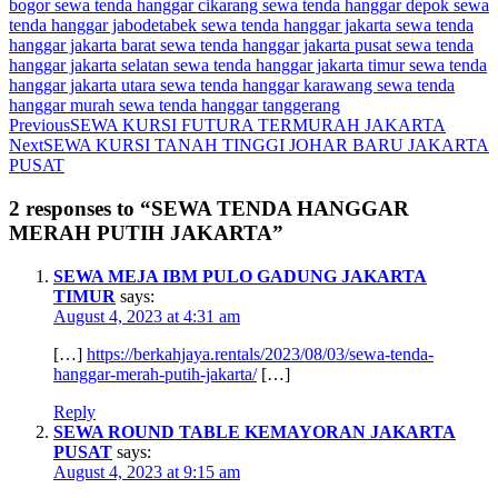
bogor
sewa tenda hanggar cikarang
sewa tenda hanggar depok
sewa
tenda hanggar jabodetabek
sewa tenda hanggar jakarta
sewa tenda
hanggar jakarta barat
sewa tenda hanggar jakarta pusat
sewa tenda
hanggar jakarta selatan
sewa tenda hanggar jakarta timur
sewa tenda
hanggar jakarta utara
sewa tenda hanggar karawang
sewa tenda
hanggar murah
sewa tenda hanggar tanggerang
Previous
SEWA KURSI FUTURA TERMURAH JAKARTA
Next
SEWA KURSI TANAH TINGGI JOHAR BARU JAKARTA
PUSAT
2 responses to “SEWA TENDA HANGGAR
MERAH PUTIH JAKARTA”
SEWA MEJA IBM PULO GADUNG JAKARTA
TIMUR
says:
August 4, 2023 at 4:31 am
[…]
https://berkahjaya.rentals/2023/08/03/sewa-tenda-
hanggar-merah-putih-jakarta/
[…]
Reply
SEWA ROUND TABLE KEMAYORAN JAKARTA
PUSAT
says:
August 4, 2023 at 9:15 am