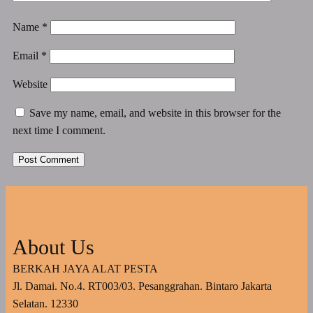
Name
*
Email
*
Website
Save my name, email, and website in this browser for the
next time I comment.
About Us
BERKAH JAYA ALAT PESTA
Jl. Damai. No.4. RT003/03. Pesanggrahan. Bintaro Jakarta
Selatan. 12330