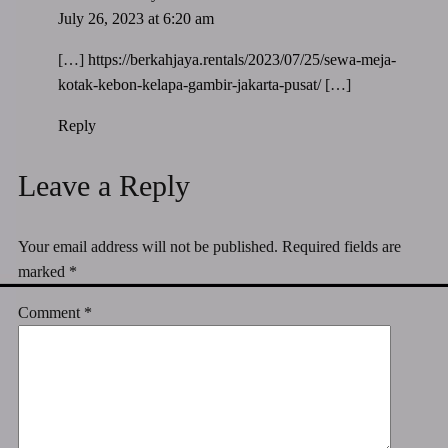
July 26, 2023 at 6:20 am
[…]
https://berkahjaya.rentals/2023/07/25/sewa-meja-
kotak-kebon-kelapa-gambir-jakarta-pusat/
[…]
Reply
Leave a Reply
Your email address will not be published.
Required fields are
marked
*
Comment
*