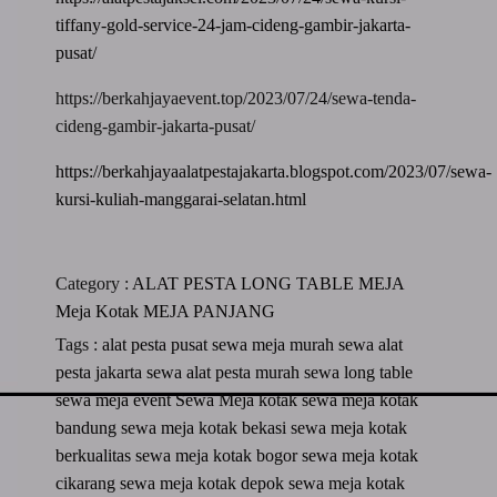
tiffany-gold-service-24-jam-cideng-gambir-jakarta-
pusat/
https://berkahjayaevent.top/2023/07/24/sewa-tenda-
cideng-gambir-jakarta-pusat/
https://berkahjayaalatpestajakarta.blogspot.com/2023/07/sewa-
kursi-kuliah-manggarai-selatan.html
Category :
ALAT PESTA
LONG TABLE
MEJA
Meja Kotak
MEJA PANJANG
Tags :
alat pesta
pusat sewa meja murah
sewa alat
pesta jakarta
sewa alat pesta murah
sewa long table
sewa meja event
Sewa Meja kotak
sewa meja kotak
bandung
sewa meja kotak bekasi
sewa meja kotak
berkualitas
sewa meja kotak bogor
sewa meja kotak
cikarang
sewa meja kotak depok
sewa meja kotak