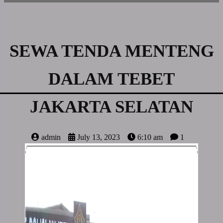
SEWA TENDA MENTENG
DALAM TEBET
JAKARTA SELATAN
admin
July 13, 2023
6:10 am
1