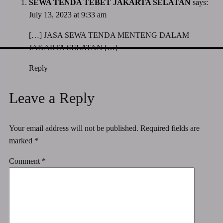
SEWA TENDA TEBET JAKARTA SELATAN
says:
July 13, 2023 at 9:33 am
[…] JASA SEWA TENDA MENTENG DALAM
JAKARTA SELATAN […]
Reply
Leave a Reply
Your email address will not be published.
Required fields are
marked
*
Comment
*