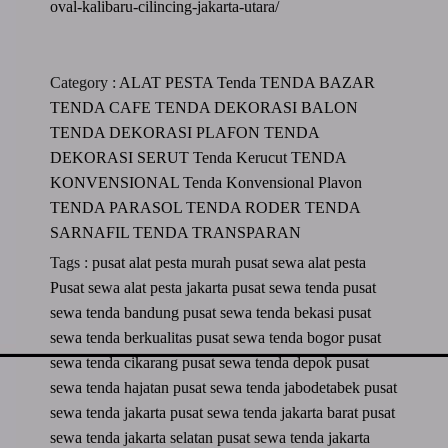
oval-kalibaru-cilincing-jakarta-utara/
Category :
ALAT PESTA
Tenda
TENDA BAZAR
TENDA CAFE
TENDA DEKORASI BALON
TENDA DEKORASI PLAFON
TENDA
DEKORASI SERUT
Tenda Kerucut
TENDA
KONVENSIONAL
Tenda Konvensional Plavon
TENDA PARASOL
TENDA RODER
TENDA
SARNAFIL
TENDA TRANSPARAN
Tags :
pusat alat pesta murah
pusat sewa alat pesta
Pusat sewa alat pesta jakarta
pusat sewa tenda
pusat
sewa tenda bandung
pusat sewa tenda bekasi
pusat
sewa tenda berkualitas
pusat sewa tenda bogor
pusat
sewa tenda cikarang
pusat sewa tenda depok
pusat
sewa tenda hajatan
pusat sewa tenda jabodetabek
pusat
sewa tenda jakarta
pusat sewa tenda jakarta barat
pusat
sewa tenda jakarta selatan
pusat sewa tenda jakarta