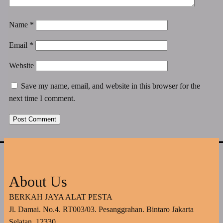
Name
*
Email
*
Website
Save my name, email, and website in this browser for the
next time I comment.
About Us
BERKAH JAYA ALAT PESTA
Jl. Damai. No.4. RT003/03. Pesanggrahan. Bintaro Jakarta
Selatan. 12330