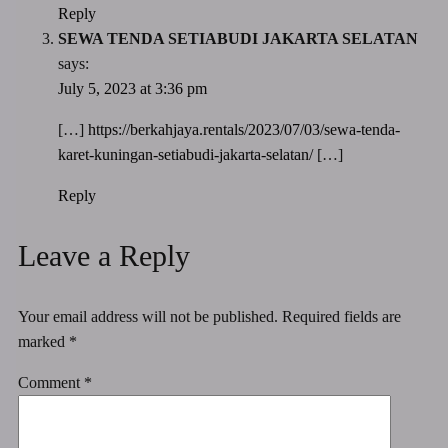
Reply
SEWA TENDA SETIABUDI JAKARTA SELATAN
says:
July 5, 2023 at 3:36 pm
[…]
https://berkahjaya.rentals/2023/07/03/sewa-tenda-
karet-kuningan-setiabudi-jakarta-selatan/
[…]
Reply
Leave a Reply
Your email address will not be published.
Required fields are
marked
*
Comment
*