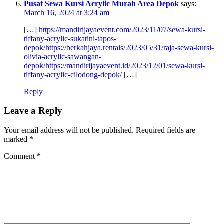
Pusat Sewa Kursi Acrylic Murah Area Depok
says:
March 16, 2024 at 3:24 am
[…]
https://mandirijayaevent.com/2023/11/07/sewa-kursi-
tiffany-acrylic-sukatini-tapos-
depok/https://berkahjaya.rentals/2023/05/31/raja-sewa-kursi-
olivia-acrylic-sawangan-
depok/https://mandirijayaevent.id/2023/12/01/sewa-kursi-
tiffany-acrylic-cilodong-depok/
[…]
Reply
Leave a Reply
Your email address will not be published.
Required fields are
marked
*
Comment
*