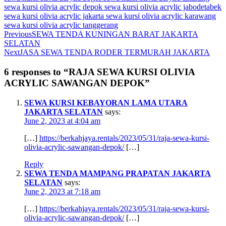
sewa kursi olivia acrylic depok
sewa kursi olivia acrylic jabodetabek
sewa kursi olivia acrylic jakarta
sewa kursi olivia acrylic karawang
sewa kursi olivia acrylic tanggerang
Previous
SEWA TENDA KUNINGAN BARAT JAKARTA
SELATAN
Next
JASA SEWA TENDA RODER TERMURAH JAKARTA
6 responses to “RAJA SEWA KURSI OLIVIA
ACRYLIC SAWANGAN DEPOK”
SEWA KURSI KEBAYORAN LAMA UTARA
JAKARTA SELATAN
says:
June 2, 2023 at 4:04 am
[…]
https://berkahjaya.rentals/2023/05/31/raja-sewa-kursi-
olivia-acrylic-sawangan-depok/
[…]
Reply
SEWA TENDA MAMPANG PRAPATAN JAKARTA
SELATAN
says:
June 2, 2023 at 7:18 am
[…]
https://berkahjaya.rentals/2023/05/31/raja-sewa-kursi-
olivia-acrylic-sawangan-depok/
[…]