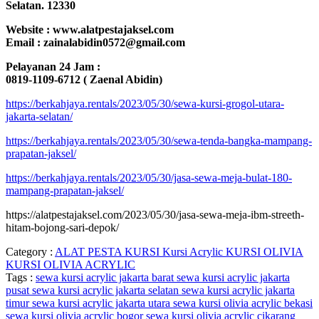
Selatan. 12330
Website : www.alatpestajaksel.com
Email : zainalabidin0572@gmail.com
Pelayanan 24 Jam :
0819-1109-6712 ( Zaenal Abidin)
https://berkahjaya.rentals/2023/05/30/sewa-kursi-grogol-utara-
jakarta-selatan/
https://berkahjaya.rentals/2023/05/30/sewa-tenda-bangka-mampang-
prapatan-jaksel/
https://berkahjaya.rentals/2023/05/30/jasa-sewa-meja-bulat-180-
mampang-prapatan-jaksel/
https://alatpestajaksel.com/2023/05/30/jasa-sewa-meja-ibm-streeth-
hitam-bojong-sari-depok/
Category :
ALAT PESTA
KURSI
Kursi Acrylic
KURSI OLIVIA
KURSI OLIVIA ACRYLIC
Tags :
sewa kursi acrylic jakarta barat
sewa kursi acrylic jakarta
pusat
sewa kursi acrylic jakarta selatan
sewa kursi acrylic jakarta
timur
sewa kursi acrylic jakarta utara
sewa kursi olivia acrylic bekasi
sewa kursi olivia acrylic bogor
sewa kursi olivia acrylic cikarang