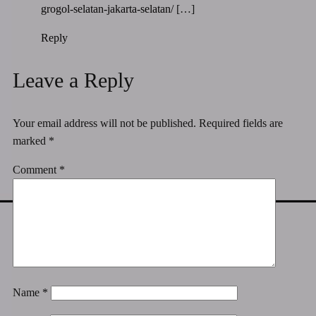
grogol-selatan-jakarta-selatan/
[…]
Reply
Leave a Reply
Your email address will not be published.
Required fields are
marked
*
Comment
*
Name
*