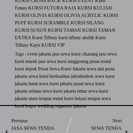
KURSI CROSS BACK
KURSI EVENT
Kursi
Futura
KURSI FUTURA RAJA
KURSI KULIAH
KURSI OLIVIA
KURSI OLIVIA ACRYLIC
KURSI
PUFF
KURSI SCRAMBLE
KURSI SILANG
KURSI SUSUN
KURSI TAMAN
KURSI TAMAN
EXTRA
Kursi Tiffany
kursi tiffany akrilik
Kursi
Tiffany Kayu
KURSI VIP
Tags :
event jakarta
jasa sewa kursi cikarang
jasa sewa
kursi murah
jasa sewa kursi tanggerang
pusat rental
kursi depok
Pusat Sewa Kursi Jakarta
sewa alat pesta
jakarta
sewa kursi berkualitas jabodetabek
sewa kursi
jakarta barat
sewa kursi jakarta pusat
sewa kursi
jakarta selatan
sewa kursi jakarta timur
sewa kursi
jakarta utara
tempat rental kursi bekasi
tempat sewa
kursi bogor
wedding organizer jakarta
Previous
Next
JASA SEWA TENDA
SEWA TENDA