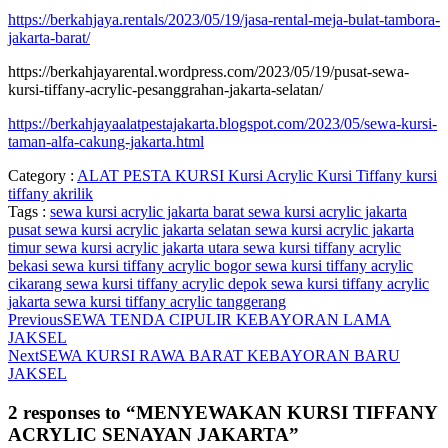
https://berkahjaya.rentals/2023/05/19/jasa-rental-meja-bulat-tambora-
jakarta-barat/
https://berkahjayarental.wordpress.com/2023/05/19/pusat-sewa-
kursi-tiffany-acrylic-pesanggrahan-jakarta-selatan/
https://berkahjayaalatpestajakarta.blogspot.com/2023/05/sewa-kursi-
taman-alfa-cakung-jakarta.html
Category :
ALAT PESTA
KURSI
Kursi Acrylic
Kursi Tiffany
kursi
tiffany akrilik
Tags :
sewa kursi acrylic jakarta barat
sewa kursi acrylic jakarta
pusat
sewa kursi acrylic jakarta selatan
sewa kursi acrylic jakarta
timur
sewa kursi acrylic jakarta utara
sewa kursi tiffany acrylic
bekasi
sewa kursi tiffany acrylic bogor
sewa kursi tiffany acrylic
cikarang
sewa kursi tiffany acrylic depok
sewa kursi tiffany acrylic
jakarta
sewa kursi tiffany acrylic tanggerang
Previous
SEWA TENDA CIPULIR KEBAYORAN LAMA
JAKSEL
Next
SEWA KURSI RAWA BARAT KEBAYORAN BARU
JAKSEL
2 responses to “MENYEWAKAN KURSI TIFFANY
ACRYLIC SENAYAN JAKARTA”