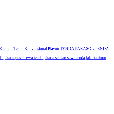
 Kerucut
Tenda Konvensional Plavon
TENDA PARASOL
TENDA
a jakarta pusat
sewa tenda jakarta selatan
sewa tenda jakarta timur