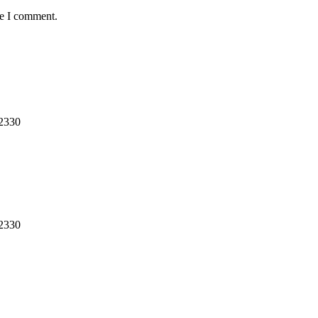
me I comment.
12330
12330