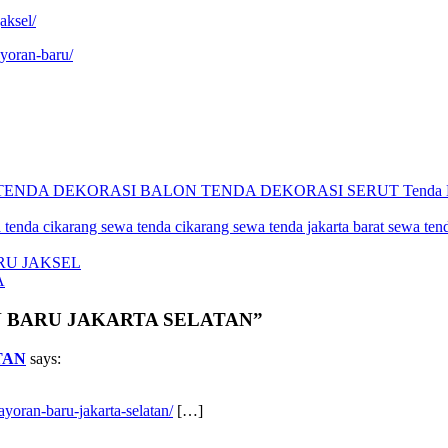
aksel/
ayoran-baru/
TENDA DEKORASI BALON
TENDA DEKORASI SERUT
Tenda
 tenda cikarang
sewa tenda cikarang
sewa tenda jakarta barat
sewa tend
RU JAKSEL
A
AN BARU JAKARTA SELATAN”
TAN
says:
ayoran-baru-jakarta-selatan/
[…]