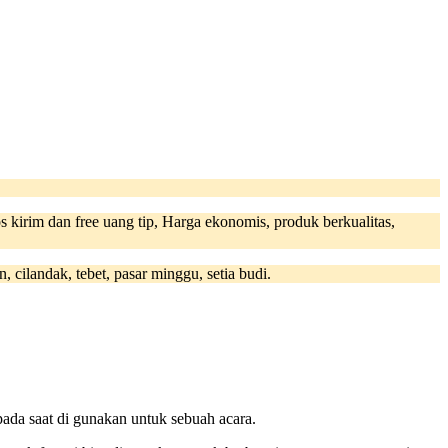
s kirim dan free uang tip, Harga ekonomis, produk berkualitas,
cilandak, tebet, pasar minggu, setia budi.
ada saat di gunakan untuk sebuah acara.