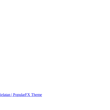
elatan |
PopularFX Theme