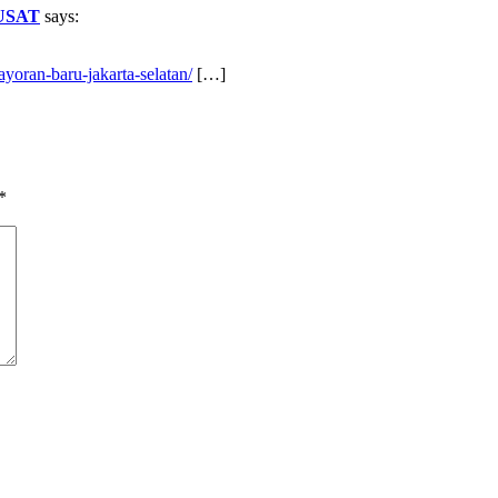
USAT
says:
ayoran-baru-jakarta-selatan/
[…]
*