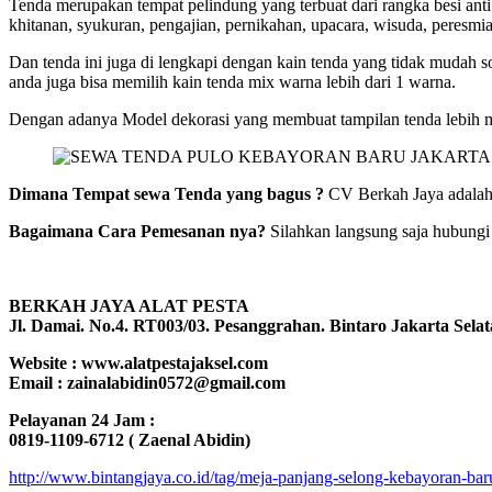
Tenda merupakan tempat pelindung yang terbuat dari rangka besi anti 
khitanan, syukuran, pengajian, pernikahan, upacara, wisuda, peresmia
Dan tenda ini juga di lengkapi dengan kain tenda yang tidak mudah so
anda juga bisa memilih kain tenda mix warna lebih dari 1 warna.
Dengan adanya Model dekorasi yang membuat tampilan tenda lebih m
Dimana Tempat sewa Tenda yang bagus ?
CV Berkah Jaya adalah 
Bagaimana Cara Pemesanan nya?
Silahkan langsung saja hubungi
BERKAH JAYA ALAT PESTA
Jl. Damai. No.4. RT003/03. Pesanggrahan. Bintaro Jakarta Selat
Website : www.alatpestajaksel.com
Email : zainalabidin0572@gmail.com
Pelayanan 24 Jam :
0819-1109-6712 ( Zaenal Abidin)
http://www.bintangjaya.co.id/tag/meja-panjang-selong-kebayoran-baru