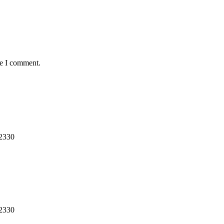
me I comment.
12330
12330