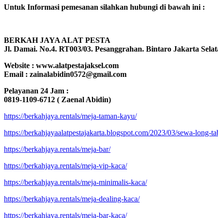
Untuk Informasi pemesanan silahkan hubungi di bawah ini :
BERKAH JAYA ALAT PESTA
Jl. Damai. No.4. RT003/03. Pesanggrahan. Bintaro Jakarta Selat
Website : www.alatpestajaksel.com
Email : zainalabidin0572@gmail.com
Pelayanan 24 Jam :
0819-1109-6712 ( Zaenal Abidin)
https://berkahjaya.rentals/meja-taman-kayu/
https://berkahjayaalatpestajakarta.blogspot.com/2023/03/sewa-long-tab
https://berkahjaya.rentals/meja-bar/
https://berkahjaya.rentals/meja-vip-kaca/
https://berkahjaya.rentals/meja-minimalis-kaca/
https://berkahjaya.rentals/meja-dealing-kaca/
https://berkahjaya.rentals/meja-bar-kaca/