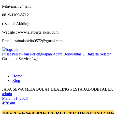
Pelayanan 24 jam
0819-1109-6712
( Zaenal Abidin)
Website : www.alatpestajaksel.com
Email : zainalabidin0572@gmail.com
Pusat Persewaan Perlengkapan Acara Berkualitas Di Jakarta Selatan
Customer Service 24 jam
Home
Blog
JASA SEWA MEJA BULAT DEALING PESTA JABODETABEK
admin
March 31, 2023
4:38 am
JASA SEWA MEJA BULAT DEALING P