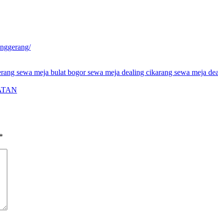
anggerang/
gerang
sewa meja bulat bogor
sewa meja dealing cikarang
sewa meja dea
ATAN
*