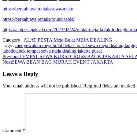
https://berkahjaya.rentals/sewa-meja/
https://berkahjaya.rentals/round-table/
https://alatpestajaksel.com/2023/02/24/rental-meja-kotak-terlengkap-t
Category :
ALAT PESTA
Meja Bulat
MEJA DEALING
Tags :
menyewakan meja bulat bekasi
pusat sewa meja dealing tang
jabodetabek
tempat sewa meja dealing jakarta pusat
Previous
TEMPAT SEWA KURSI CROSS BACK JAKARTA SEL
Next
SEWA BEAN BAG MURAH EVENT JAKARTA
Leave a Reply
Your email address will not be published.
Required fields are marked
Comment
*