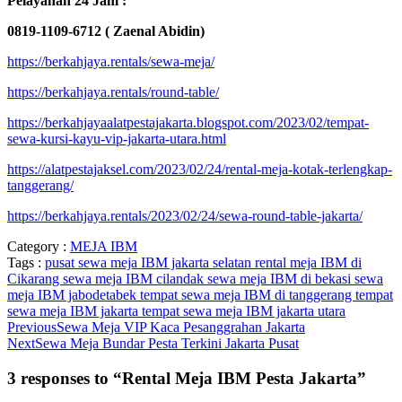
Pelayanan 24 Jam :
0819-1109-6712 ( Zaenal Abidin)
https://berkahjaya.rentals/sewa-meja/
https://berkahjaya.rentals/round-table/
https://berkahjayaalatpestajakarta.blogspot.com/2023/02/tempat-
sewa-kursi-kayu-vip-jakarta-utara.html
https://alatpestajaksel.com/2023/02/24/rental-meja-kotak-terlengkap-
tanggerang/
https://berkahjaya.rentals/2023/02/24/sewa-round-table-jakarta/
Category :
MEJA IBM
Tags :
pusat sewa meja IBM jakarta selatan
rental meja IBM di
Cikarang
sewa meja IBM cilandak
sewa meja IBM di bekasi
sewa
meja IBM jabodetabek
tempat sewa meja IBM di tanggerang
tempat
sewa meja IBM jakarta
tempat sewa meja IBM jakarta utara
Previous
Sewa Meja VIP Kaca Pesanggrahan Jakarta
Next
Sewa Meja Bundar Pesta Terkini Jakarta Pusat
3 responses to “Rental Meja IBM Pesta Jakarta”