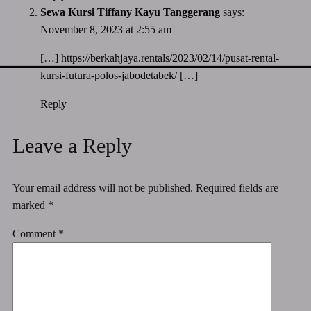
Sewa Kursi Tiffany Kayu Tanggerang
says:
November 8, 2023 at 2:55 am
[…]
https://berkahjaya.rentals/2023/02/14/pusat-rental-
kursi-futura-polos-jabodetabek/
[…]
Reply
Leave a Reply
Your email address will not be published.
Required fields are
marked
*
Comment
*