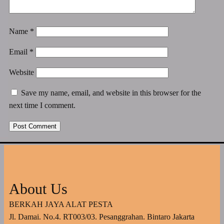
Name
*
Email
*
Website
Save my name, email, and website in this browser for the
next time I comment.
About Us
BERKAH JAYA ALAT PESTA
Jl. Damai. No.4. RT003/03. Pesanggrahan. Bintaro Jakarta