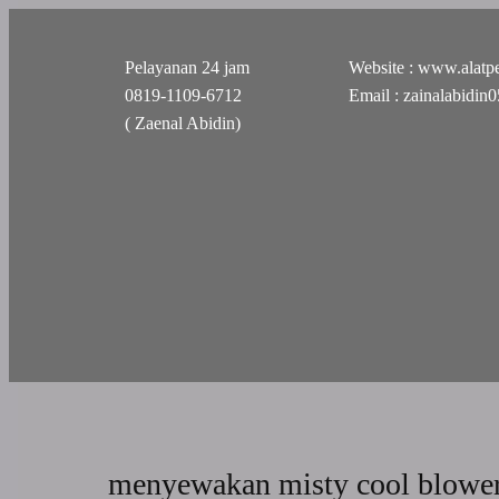
Pelayanan 24 jam
Website : www.alatpe
0819-1109-6712
Email : zainalabidi
( Zaenal Abidin)
menyewakan misty cool blowe