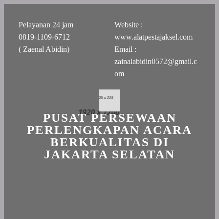
Pelayanan 24 jam
Website :
0819-1109-6712
www.alatpestajaksel.com
( Zaenal Abidin)
Email :
zainalabidin0572@gmail.c
om
PUSAT PERSEWAAN
PERLENGKAPAN ACARA
BERKUALITAS DI
JAKARTA SELATAN