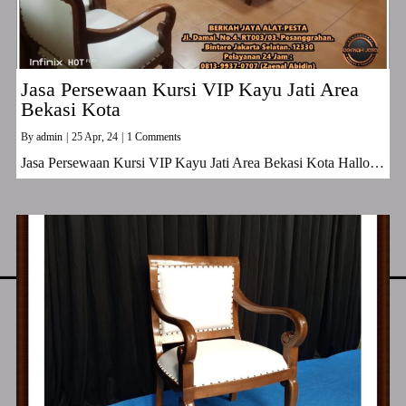
Jasa Persewaan Kursi VIP Kayu Jati Area
Bekasi Kota
By
admin
|
25
Apr, 24
|
1 Comments
Jasa Persewaan Kursi VIP Kayu Jati Area Bekasi Kota Hallo…