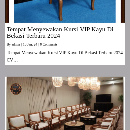
Tempat Menyewakan Kursi VIP Kayu Di
Bekasi Terbaru 2024
By
admin
|
10
Jan, 24
|
0 Comments
Tempat Menyewakan Kursi VIP Kayu Di Bekasi Terbaru 2024
CV…