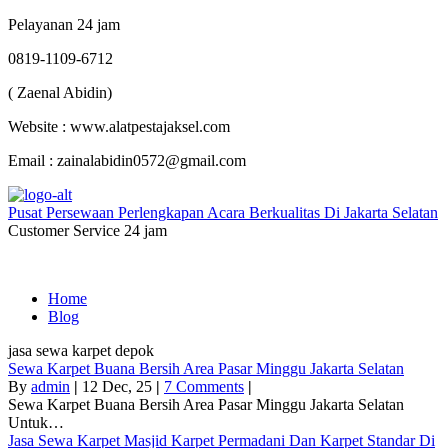
Pelayanan 24 jam
0819-1109-6712
( Zaenal Abidin)
Website : www.alatpestajaksel.com
Email : zainalabidin0572@gmail.com
Pusat Persewaan Perlengkapan Acara Berkualitas Di Jakarta Selatan
Customer Service 24 jam
Home
Blog
jasa sewa karpet depok
Sewa Karpet Buana Bersih Area Pasar Minggu Jakarta Selatan
By
admin
|
12
Dec, 25
|
7 Comments
|
Sewa Karpet Buana Bersih Area Pasar Minggu Jakarta Selatan
Untuk…
Jasa Sewa Karpet Masjid Karpet Permadani Dan Karpet Standar Di