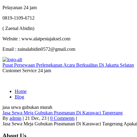
Pelayanan 24 jam
0819-1109-6712
( Zaenal Abidin)
Website : www.alatpestajaksel.com
Email : zainalabidin0572@gmail.com
Pusat Persewaan Perlengkapan Acara Berkualitas Di Jakarta Selatan
Customer Service 24 jam
Home
Blog
jasa sewa gubukan murah
Jasa Sewa Meja Gubukan Prasmanan Di Karawaci Tangerang
By
admin
|
21
Dec, 23
|
0 Comments
|
Jasa Sewa Meja Gubukan Prasmanan Di Karawaci Tangerang Apak
About Us