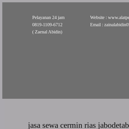
Pelayanan 24 jam
Website : www.alatpe
0819-1109-6712
Email : zainalabidi
( Zaenal Abidin)
jasa sewa cermin rias jabodeta